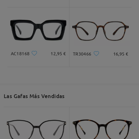
Dimensiones
AC18168
12,95 €
TR30466
16,95 €
Ancho Total
Longitud de Patillas
130mm/ 5.12plg.
145mm/ 5.71plg.
Las Gafas Más Vendidas
Ancho de Cristal
Altura de Cristal
Ancho de Puente
54mm/ 2.13plg.
43mm/ 1.69plg.
17mm/ 0.67plg.
Recomendación de Rostro