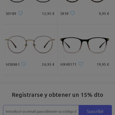
S0189
12,95 €
S939
9,95 €
Cuadrada
Redondo
Corazón
Diamante
Ovalado
* Solo Para Referencia
M38861
26,95 €
MX40171
19,95 €
Descripción del Producto
Registrarse y obtener un 15% dto
Suscribir