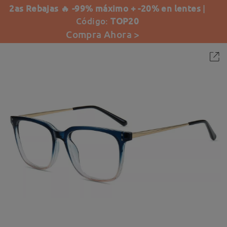
2as Rebajas 🔥 -99% máximo + -20% en lentes
|
Código:
TOP20
Compra Ahora >