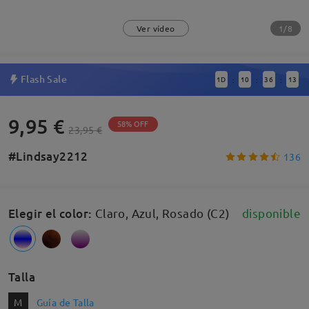
1/8
Ver vídeo
Flash Sale
1
D
10
36
12
:
:
:
9,95 €
58% OFF
23,95 €
#Lindsay2212
136
Elegir el color
:
Claro, Azul, Rosado (C2)
disponible
Talla
M
Guía de Talla