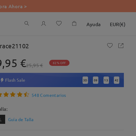
ra Ahora >
Ayuda
EUR
(
€
)
race21102
9,95 €
62% OFF
25,95 €
Flash Sale
3
D
09
13
41
:
:
:
548 Comentarios
lla:
L
Guía de Talla