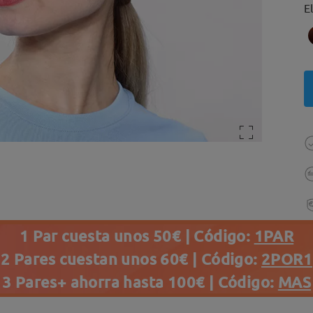
E
1 Par cuesta unos 50€ | Código:
1PAR
2 Pares cuestan unos 60€ | Código:
2POR1
3 Pares+ ahorra hasta 100€ | Código:
MAS