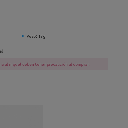
Peso:
17g
al
ia al níquel deben tener precaución al comprar.