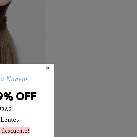
×
ra Nuevos
9% OFF
URAS
 Lentes
 descuento!