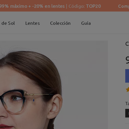
Comp
-99% máximo + -20% en lentes
| Código:
TOP20
 de Sol
Lentes
Colección
Guía
C
Ta