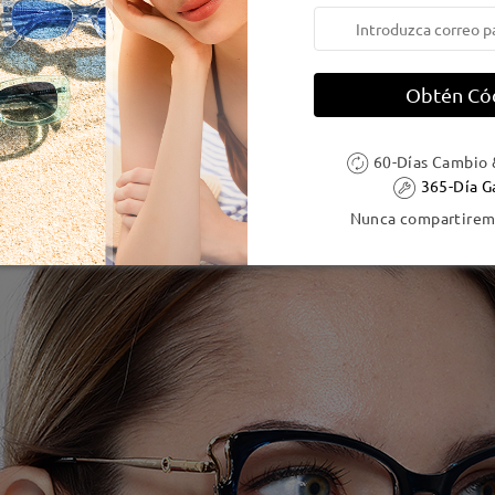
Obtén Có
60-Días Cambio 
365-Día G
Nunca compartiremo