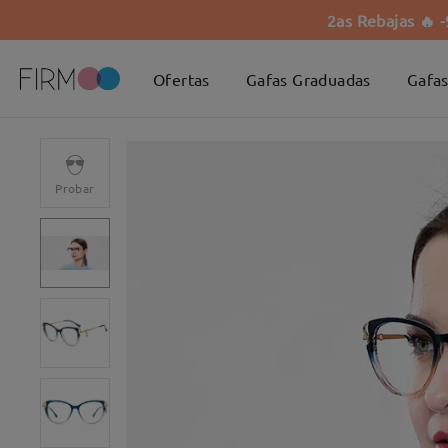
2as Rebajas 🔥 
Ofertas
Gafas Graduadas
Gafas
Probar