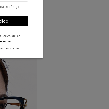
digo
& Devolución
arantía
s tus datos.