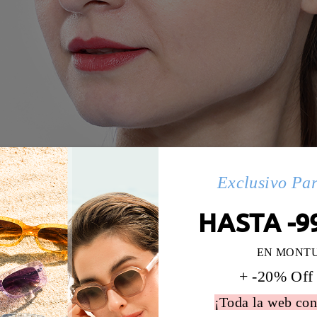
Exclusivo Pa
HASTA -9
EN MONT
+ -20% Off
¡Toda la web con