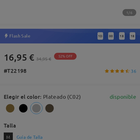
1/6
Flash Sale
1
D
00
18
17
:
:
:
16,95 €
52% OFF
34,95 €
#T22198
36
Elegir el color
:
Plateado (C02)
disponible
Talla
M
Guía de Talla