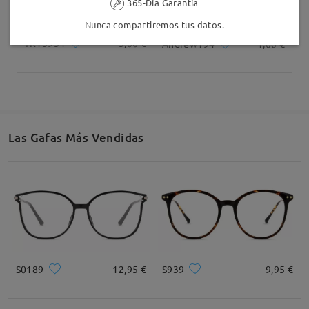
365-Día Garantía
Nunca compartiremos tus datos.
TR15934
3,00 €
Andrew194
1,00 €
Las Gafas Más Vendidas
S0189
12,95 €
S939
9,95 €