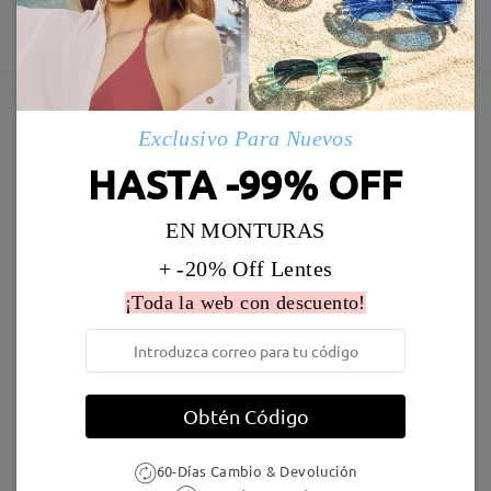
Fabricación
Garantía de 365 días
Descubrir Más
5-7 días laborales
detalles
Leer todos los
comentarios
Enviado
Deje su comentario
Exclusivo Para Nuevos
Marcos Similares
HASTA -99% OFF
Envío
5-7 días laborales
detalles
EN MONTURAS
+ -20% Off Lentes
Llegado
¡Toda la web con descuento!
LKFS4126R
9,95 €
TR32442
9,95 €
Obtén Código
60-Días Cambio & Devolución