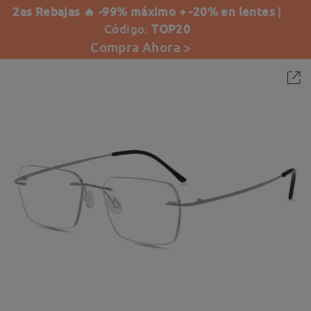
2as Rebajas 🔥 -99% máximo + -20% en lentes
|
Código:
TOP20
Compra Ahora >