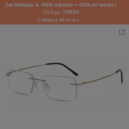
2as Rebajas 🔥 -99% máximo + -20% en lentes
|
Código:
TOP20
Compra Ahora >