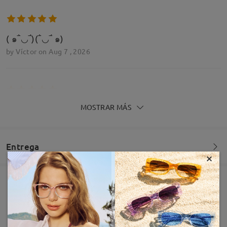
( ๑‾̀◡‾́)(‾̀◡‾́ ๑)
by
Víctor
on
Aug 7 , 2026
MOSTRAR MÁS
Excelentes
by
Antonio
on
Apr 18 , 2026
Entrega
×
Leer todos los
comentarios
Pedido realizado
Revestimiento resistente a arañazo incluído
Deje su comentario
60 días de garantía de devolución y cambio
Fabricación
Garantía de 365 días
Descubrir Más