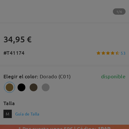
1/6
34,95 €
#T41174
53
Elegir el color
:
Dorado (C01)
disponible
Talla
M
Guía de Talla
1 Par cuesta unos 50€ | Código:
1PAR