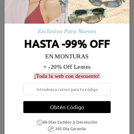
5-7 días laborales
detalles
Enviado
Marcos Similares
Exclusivo Para Nuevos
Envío
HASTA -99% OFF
5-7 días laborales
detalles
EN MONTURAS
Llegado
+ -20% Off Lentes
¡Toda la web con descuento!
T92265
34,95 €
M36660
27,95 €
Obtén Código
60-Días Cambio & Devolución
365-Día Garantía