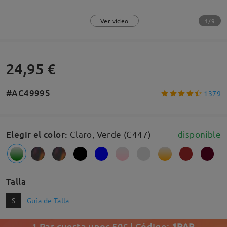
1/9
Ver vídeo
24,95 €
#AC49995
1379
Elegir el color
:
Claro, Verde (C447)
disponible
Talla
S
Guía de Talla
1 Par cuesta unos 50€ | Código:
1PAR