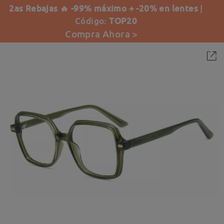
2as Rebajas 🔥 -99% máximo + -20% en lentes
|
Código:
TOP20
Compra Ahora >