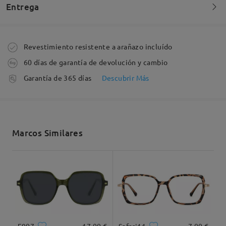
bien con ellas no me senti nada incómoda ni
Entrega
mareos ni nada. En un futuro pediré mas.
by
Mary
on
Jul 29 , 2026
Pedido realizado
Revestimiento resistente a arañazo incluído
60 días de garantía de devolución y cambio
Fabricación
Garantía de 365 días
Descubrir Más
5-7 días laborales
detalles
Enviado
Marcos Similares
Envío
5-7 días laborales
detalles
Leer todos los
comentarios
Llegado
Deje su comentario
F907
17,00 €