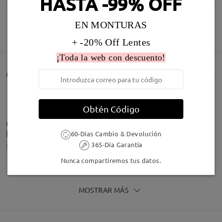
HASTA -99% OFF
EN MONTURAS
MOSTRAR MÁS
+ -20% Off Lentes
¡Toda la web con descuento!
Comentarios de Clientes(1379)
Obtén Código
Contenta me encantaron. Pedí progresivas y
bifocales. Todo bien
60-Días Cambio & Devolución
365-Día Garantía
by
Hilda Tascca
on
Jul 30 , 2026
Nunca compartiremos tus datos.
MOSTRAR MÁS
Las ame son muy bonitas mejor de lo que esperaba,
el material se ve que es bueno y aparte me siento