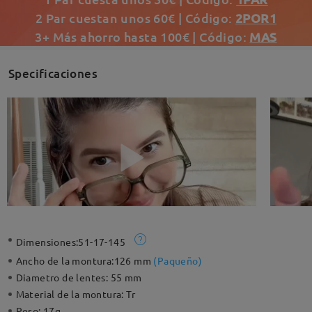
2 Par cuestan unos 60€ | Código:
2POR1
3+ Más ahorro hasta 100€ | Código:
MAS
Specificaciones
Dimensiones:
51-17-145
Ancho de la montura:
126 mm
(
Paqueño
)
Diametro de lentes:
55 mm
Material de la montura:
Tr
Peso:
17g