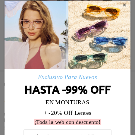
×
MOSTRAR MÁS
Exclusivo Para Nuevos
Comentarios de Clientes(1384)
HASTA -99% OFF
EN MONTURAS
+ -20% Off Lentes
Contenta me encantaron. Pedí progresivas y
bifocales. Todo bien
¡Toda la web con descuento!
by
Hilda Tascca
on
Jul 30 , 2026