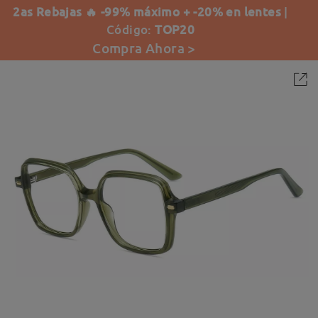
2as Rebajas 🔥 -99% máximo + -20% en lentes
|
Código:
TOP20
Compra Ahora >