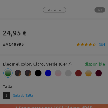
1/9
Ver vídeo
24,95 €
#AC49995
1384
Elegir el color
:
Claro, Verde (C447)
disponible
Talla
S
Guía de Talla
1 Par cuesta unos 50€ | Código:
1PAR