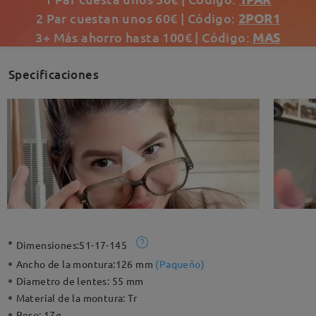
2 Par cuestan unos 60€ | Código:
2POR1
3+ Más ahorro hasta 100€ | Código:
MAS
Specificaciones
Dimensiones:
51-17-145
Ancho de la montura:
126 mm
(
Paqueño
)
Diametro de lentes:
55 mm
Material de la montura:
Tr
Peso:
17g