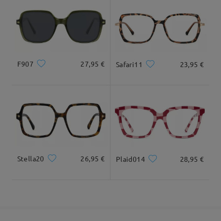
Leer todos los
comentarios
Llegado
Deje su comentario
F907
27,95 €
Safari11
23,95 €
Stella20
26,95 €
Plaid014
28,95 €