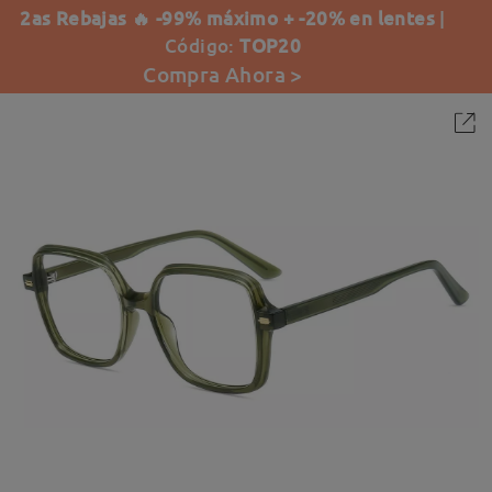
2as Rebajas 🔥 -99% máximo + -20% en lentes
|
Código:
TOP20
Compra Ahora >