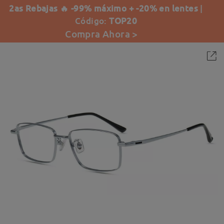
2as Rebajas 🔥 -99% máximo + -20% en lentes
|
Código:
TOP20
Compra Ahora >