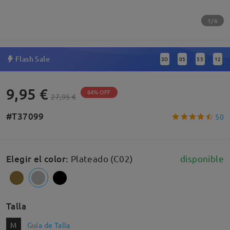
1/6
Flash Sale
3
D
05
55
11
:
:
:
9,95 €
64% OFF
27,95 €
#T37099
50
Elegir el color
:
Plateado (C02)
disponible
Talla
M
Guía de Talla