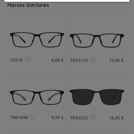
Marcos Similares
Envío
5-7 días laborales
detalles
Llegado
S7879
8,00 €
TR55132
12,95 €
TR81090
9,95 €
TR92225
16,95 €