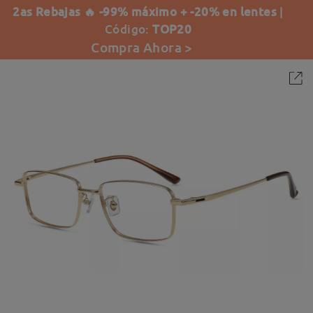
2as Rebajas 🔥 -99% máximo + -20% en lentes
|
Código:
TOP20
Compra Ahora >