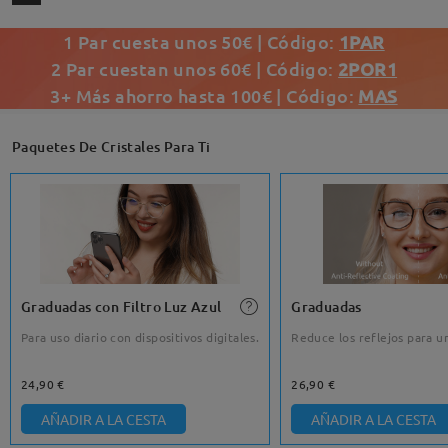
1 Par cuesta unos 50€ | Código:
1PAR
2 Par cuestan unos 60€ | Código:
2POR1
3+ Más ahorro hasta 100€ | Código:
MAS
Paquetes De Cristales Para Ti
Graduadas con Filtro Luz Azul
Graduadas
Para uso diario con dispositivos digitales.
Reduce los reflejos para un
24,90 €
26,90 €
AÑADIR A LA CESTA
AÑADIR A LA CESTA