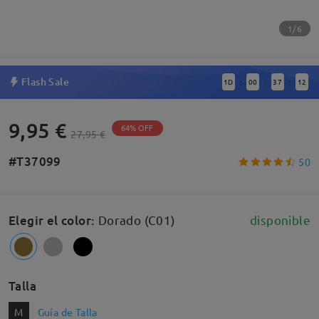
1/6
Flash Sale
1
D
00
37
12
:
:
:
9,95 €
64% OFF
27,95 €
#T37099
50
Elegir el color
:
Dorado (C01)
disponible
Talla
M
Guía de Talla