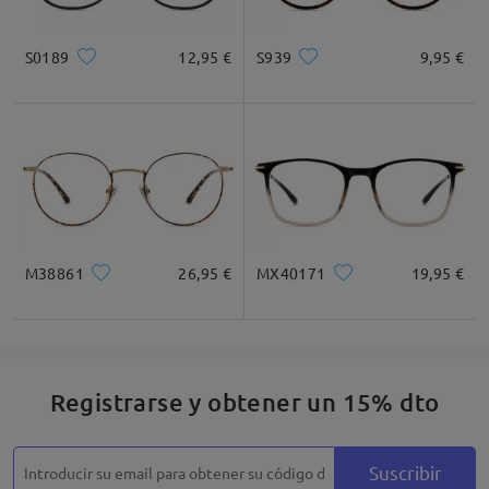
Cuadrada
Redondo
Corazón
Diamante
Ovalado
S0189
12,95 €
Leer todos los
S939
9,95 €
comentarios
Deje su comentario
* Solo Para Referencia
Descripción del Producto
M38861
26,95 €
MX40171
19,95 €
Registrarse y obtener un 15% dto
Suscribir