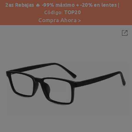
2as Rebajas 🔥 -99% máximo + -20% en lentes
|
Código:
TOP20
Compra Ahora >