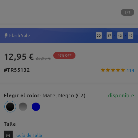
1/7
Flash Sale
0
D
17
13
49
:
:
:
12,95 €
46% OFF
23,95 €
#TR55132
114
Elegir el color
:
Mate, Negro (C2)
disponible
Talla
M
Guía de Talla