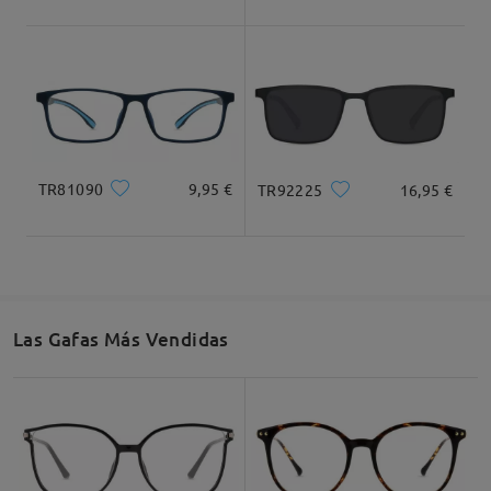
se oscurecen tanto como lo hacen en temperaturas
más bajas.
Estamos comprometidos a brindarle el excelente
servicio que merece. Uno de nuestros
representantes de atención al cliente se pondrá en
Ancho Total
Longitud de Patillas
contacto con usted por correo electrónico dentro
132mm/ 5.31plg.
143mm/ 5.59plg.
de las
24 horas
. Por favor, revise su bandeja de
entrada y también la carpeta de correo no deseado
o spam.
TR81090
9,95 €
TR92225
16,95 €
Muchas gracias por su paciencia y cooperación.
Agradecemos la oportunidad de ayudarle.
Ancho de Cristal
Altura de Cristal
Ancho de Puente
53mm/ 2.17plg.
34mm/ 1.42plg.
16mm/ 0.63plg.
Las Gafas Más Vendidas
Muy contento con la compra, increíble la relación
Recomendación de Rostro
calidad/precio. Y la entrega, pese a venir de China,
ha sido super rápido. Volveré a comprar aquí
seguro!
by
Daniel
on
Jun 28 , 2026