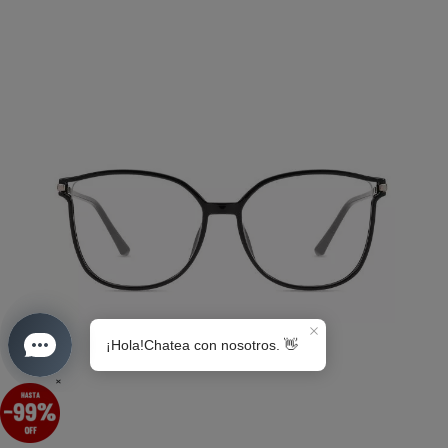
S0189
×