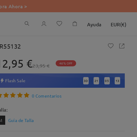
ra Ahora >
Ayuda
EUR
(
€
)
R55132
12,95 €
46% OFF
23,95 €
Flash Sale
3
D
21
05
12
:
:
:
0 Comentarios
lla:
M
Guía de Talla