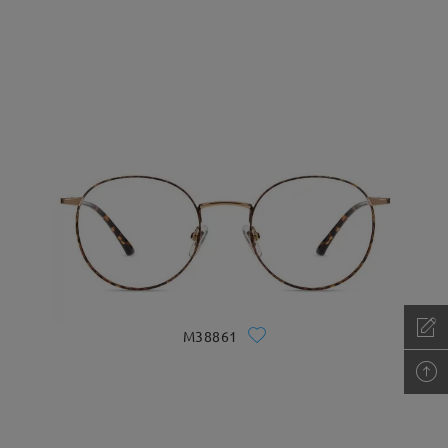
M38861