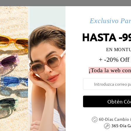
es
Exclusivo Pa
HASTA -9
 la montura:
132 mm
(
Medio
)
Diametro de lentes:
54 mm
EN MONT
e resorte:
No
Material de la montura:
Tr
+ -20% Off
¡Toda la web con
Obtén Có
DELIVERY
60-Días Cambio 
ión
365-Día G