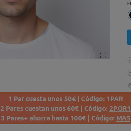
E
1 Par cuesta unos 50€ | Código:
1PAR
2 Pares cuestan unos 60€ | Código:
2POR1
3 Pares+ ahorra hasta 100€ | Código:
MAS