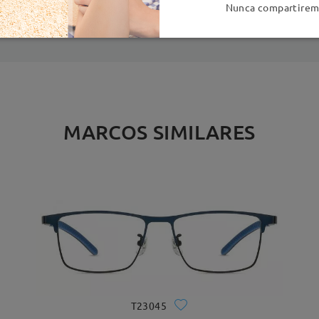
es
detalles
5
Nunca compartiremo
Enviado
MARCOS SIMILARES
T23045