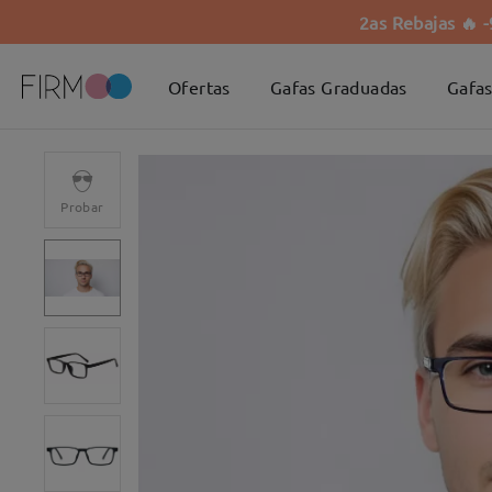
2as Rebajas 🔥 
Ofertas
Gafas Graduadas
Gafas
Probar