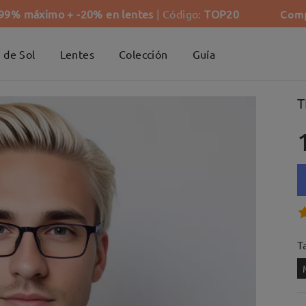
Comp
-99% máximo + -20% en lentes
| Código:
TOP20
 de Sol
Lentes
Colección
Guía
T
Ta