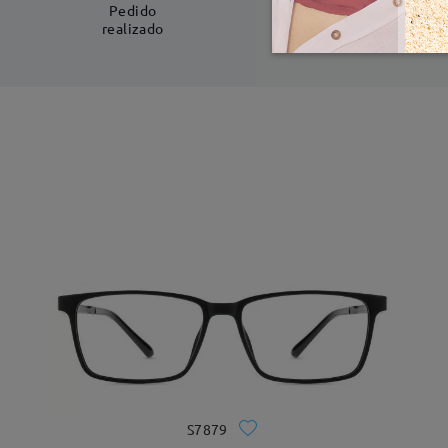
5-7 días laboral
Pedido
realizado
S7879