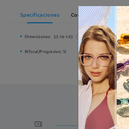
Specificaciones
Comentarios de Client
Dimensiones:
Ancho de
53-16-143
Bifocal/Progresivo:
Sí
Bisagra d
Fabricac