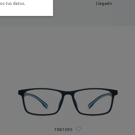
-7 días laborales
detalles
s tus datos.
Llegado
TR81090