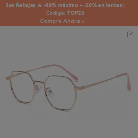
2as Rebajas 🔥 -99% máximo + -20% en lentes
|
Código:
TOP20
Compra Ahora >