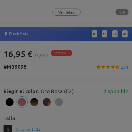
1/9
Ver vídeo
Flash Sale
1
D
18
30
45
:
:
:
16,95 €
29% OFF
23,95 €
#M36098
231
Elegir el color
:
Oro Rosa (C2)
disponible
Talla
S
Guía de Talla