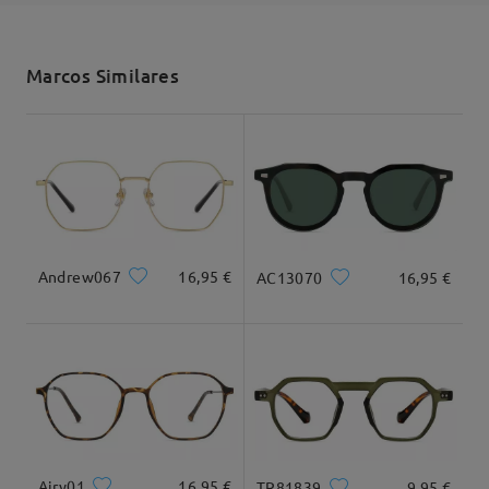
Deje su comentario
Enviado
Marcos Similares
Envío
5-7 días laborales
detalles
Ancho Total
Longitud de Patillas
125mm/ 4.92plg.
145mm/ 5.67plg.
Llegado
Andrew067
16,95 €
AC13070
16,95 €
Ancho de Cristal
Altura de Cristal
Ancho de Puente
47mm/ 1.85plg.
43mm/ 1.69plg.
18mm/ 0.71plg.
Recomendación de Rostro
Airy01
16,95 €
TR81839
9,95 €