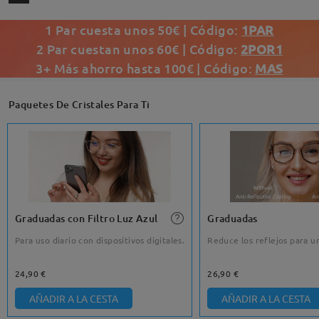
1 Par cuesta unos 50€ | Código:
1PAR
2 Par cuestan unos 60€ | Código:
2POR1
3+ Más ahorro hasta 100€ | Código:
MAS
Paquetes De Cristales Para Ti
Graduadas con Filtro Luz Azul
Graduadas
Para uso diario con dispositivos digitales.
Reduce los reflejos para un
24,90 €
26,90 €
AÑADIR A LA CESTA
AÑADIR A LA CESTA