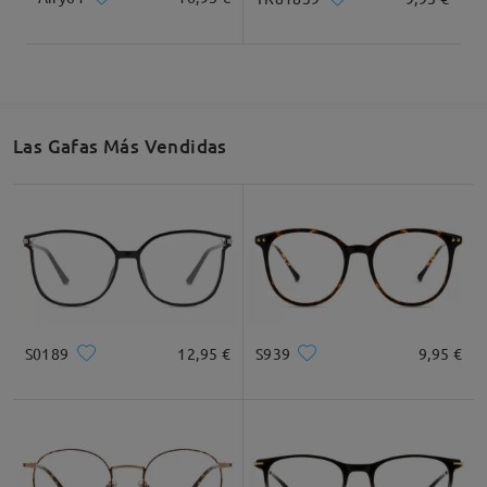
Cuadrada
Redondo
Corazón
Diamante
Ovalado
Las Gafas Más Vendidas
* Solo Para Referencia
Descripción del Producto
S0189
12,95 €
S939
9,95 €