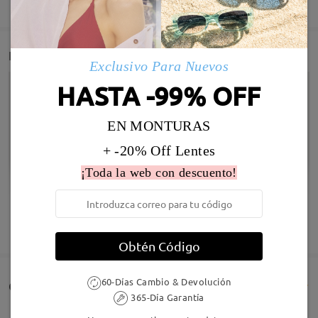
Detail
Exclusivo Para Nuevos
HASTA -99% OFF
EN MONTURAS
+ -20% Off Lentes
¡Toda la web con descuento!
MOSTRAR MÁS
Obtén Código
Infomación de Modelo
60-Días Cambio & Devolución
Comentarios de Clientes(231)
365-Día Garantía