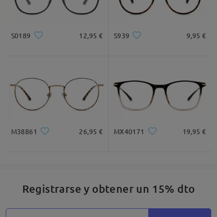
Recomendación de Rostro
S0189
12,95 €
S939
9,95 €
Cuadrada
Redondo
Corazón
Diamante
Ovalado
* Solo Para Referencia
M38861
26,95 €
MX40171
19,95 €
Descripción del Producto
Registrarse y obtener un 15% dto