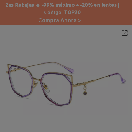
2as Rebajas 🔥 -99% máximo + -20% en lentes
|
Código:
TOP20
Compra Ahora >