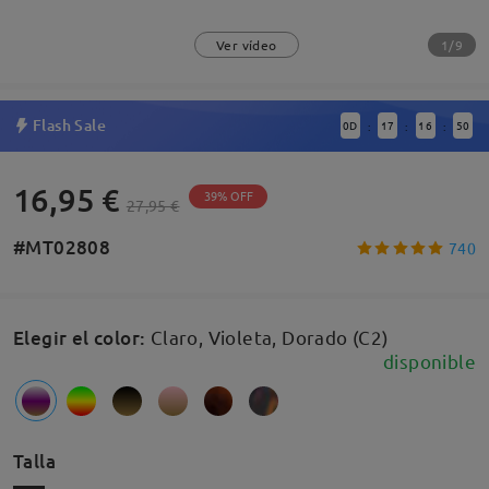
1/9
Ver vídeo
Flash Sale
0
D
17
16
49
:
:
:
16,95 €
39% OFF
27,95 €
#MT02808
740
Elegir el color
:
Claro, Violeta, Dorado (C2)
disponible
Talla