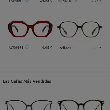
TR64861
24,95 €
M45618
9,95 €
Dimensiones
AC56431
9,95 €
Stella21
9,95 €
Ancho Total
Longitud de Patillas
134mm/ 5.28in
143mm/ 5.63in
Las Gafas Más Vendidas
Ancho de Cristal
Altura de Cristal
Ancho de Puente
52mm/ 2.05in
45mm/ 1.77in
18mm/ 0.71in