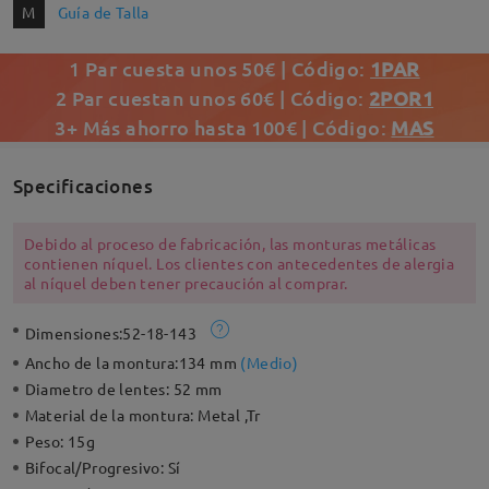
M
Guía de Talla
1 Par cuesta unos 50€ | Código:
1PAR
2 Par cuestan unos 60€ | Código:
2POR1
3+ Más ahorro hasta 100€ | Código:
MAS
Specificaciones
Debido al proceso de fabricación, las monturas metálicas
contienen níquel. Los clientes con antecedentes de alergia
al níquel deben tener precaución al comprar.
Dimensiones:
52-18-143
Ancho de la montura:
134 mm
(
Medio
)
Diametro de lentes:
52 mm
Material de la montura:
Metal ,Tr
Peso:
15g
Bifocal/Progresivo:
Sí