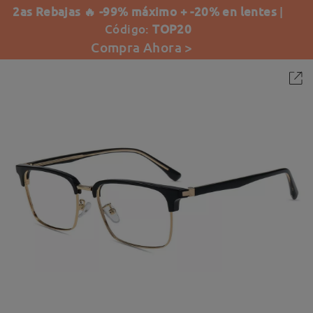
2as Rebajas 🔥 -99% máximo + -20% en lentes
|
Código:
TOP20
Compra Ahora >