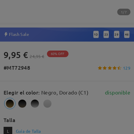
1/7
Flash Sale
1
D
23
29
46
:
:
:
9,95 €
60% OFF
24,95 €
#MT72948
129
Elegir el color
:
Negro, Dorado (C1)
disponible
Talla
L
Guía de Talla