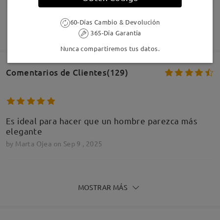
60-Días Cambio & Devolución
MOSTRAR MÁS
365-Día Garantía
Nunca compartiremos tus datos.
Infomación de Modelo
Comentarios de Clientes(129)
Es ideal para hacer que un hombre parezca más
elegante
by
Marta Ojea
on
Sep 9 , 2025
MOSTRAR MÁS
Seguiré comprando
by
Cristina Beltrán
on
Sep 9 , 2025