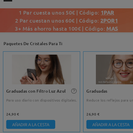
1 Par cuesta unos 50€ | Código:
1PAR
2 Par cuestan unos 60€ | Código:
2POR1
3+ Más ahorro hasta 100€ | Código:
MAS
Paquetes De Cristales Para Ti
Graduadas con Filtro Luz Azul
Graduadas
Para uso diario con dispositivos digitales.
Reduce los reflejos para un
24,90 €
26,90 €
AÑADIR A LA CESTA
AÑADIR A LA CESTA