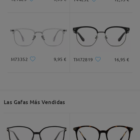
Ancho de Cristal
Altura de Cristal
Ancho de Puente
53mm/ 2.09plg.
40mm/ 1.57plg.
18mm/ 0.71plg.
Recomendación de Rostro
M73352
9,95 €
TM72819
16,95 €
Cuadrada
Redondo
Corazón
Diamante
Ovalado
* Solo Para Referencia
Las Gafas Más Vendidas
Descripción del Producto