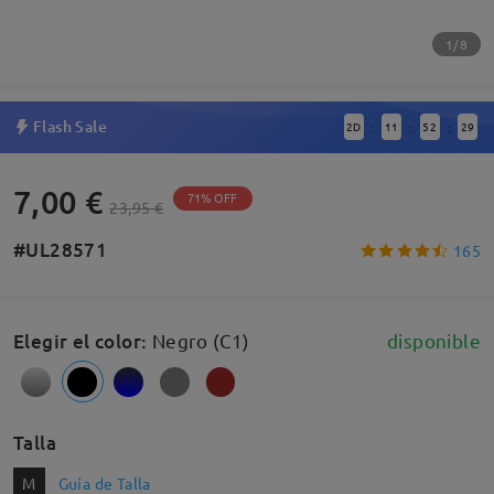
1/8
Flash Sale
2
D
11
52
28
:
:
:
7,00 €
71% OFF
23,95 €
#UL28571
165
Elegir el color
:
Negro (C1)
disponible
Talla
M
Guía de Talla