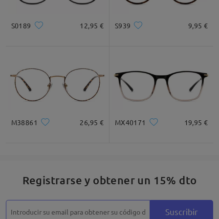
Cuadrada
Redondo
Corazón
Diamante
Ovalado
S0189
12,95 €
S939
9,95 €
* Solo Para Referencia
Descripción del Producto
M38861
26,95 €
MX40171
19,95 €
Registrarse y obtener un 15% dto
Suscribir