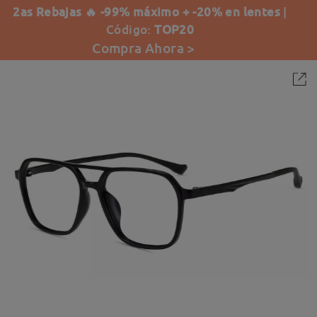
2as Rebajas 🔥 -99% máximo + -20% en lentes
|
Código:
TOP20
Compra Ahora >