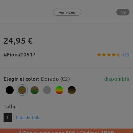
1/9
Ver vídeo
24,95 €
#Fiona20517
123
Elegir el color
:
Dorado (C2)
disponible
Talla
L
Guía de Talla
1 Par cuesta unos 50€ | Código:
1PAR