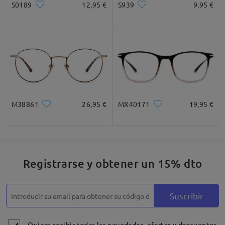
S0189
12,95 €
S939
9,95 €
Cuadrada
Redondo
Corazón
Diamante
Ovalado
* Solo Para Referencia
M38861
26,95 €
MX40171
19,95 €
Descripción del Producto
Registrarse y obtener un 15% dto
Suscribir
Quiero recibir todas las novedades, ofertas y descuentos