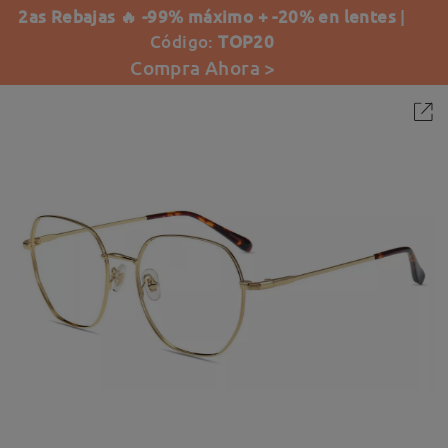
2as Rebajas 🔥 -99% máximo + -20% en lentes
|
Código:
TOP20
Compra Ahora >