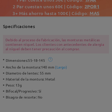
2 Par cuestan unos 60€ | Código:
2POR1
3+ Más ahorro hasta 100€ | Código:
MAS
Specificaciones
Debido al proceso de fabricación, las monturas metálicas
contienen níquel. Los clientes con antecedentes de alergia
al níquel deben tener precaución al comprar.
Dimensiones:
55-18-145
Ancho de la montura:
140 mm
(
Largo
)
Diametro de lentes:
55 mm
Material de la montura:
Metal
Peso:
13g
Bifocal/Progresivo:
Sí
Bisagra de resorte:
No