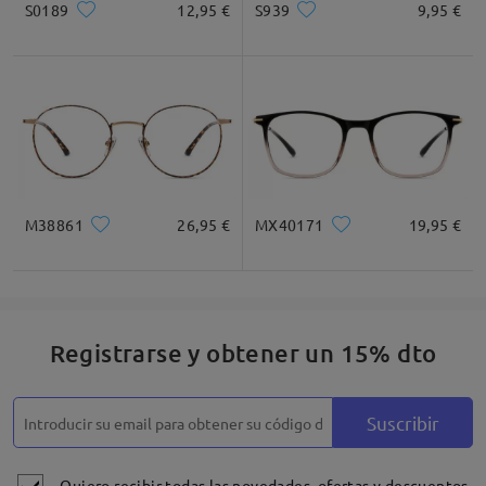
S0189
12,95 €
S939
9,95 €
Cuadrada
Redondo
Corazón
Diamante
Ovalado
* Solo Para Referencia
M38861
26,95 €
MX40171
19,95 €
Descripción del Producto
Registrarse y obtener un 15% dto
Suscribir
Quiero recibir todas las novedades, ofertas y descuentos