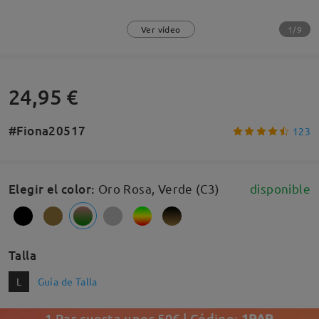
1/9
Ver vídeo
24,95 €
#Fiona20517
123
Elegir el color
:
Oro Rosa, Verde (C3)
disponible
Talla
L
Guía de Talla
1 Par cuesta unos 50€ | Código:
1PAR