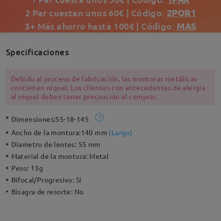
2 Par cuestan unos 60€ | Código:
2POR1
3+ Más ahorro hasta 100€ | Código:
MAS
Specificaciones
Debido al proceso de fabricación, las monturas metálicas
contienen níquel. Los clientes con antecedentes de alergia
al níquel deben tener precaución al comprar.
Dimensiones:
55-18-145
Ancho de la montura:
140 mm
(
Largo
)
Diametro de lentes:
55 mm
Material de la montura:
Metal
Peso:
13g
Bifocal/Progresivo:
Sí
Bisagra de resorte:
No