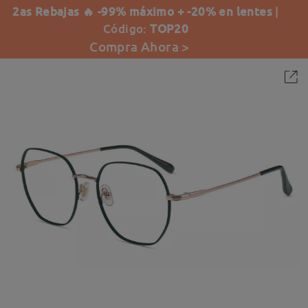
2as Rebajas 🔥 -99% máximo + -20% en lentes
|
Código:
TOP20
Compra Ahora >