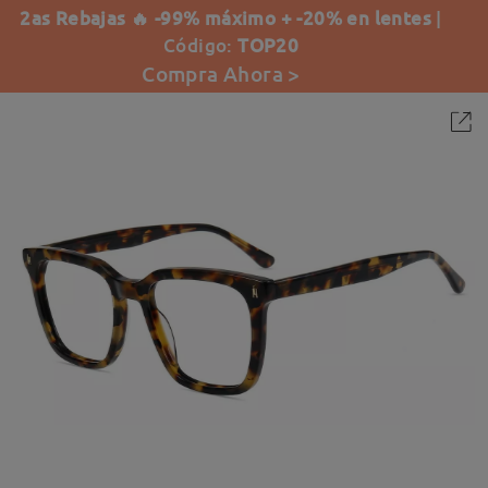
2as Rebajas 🔥 -99% máximo + -20% en lentes
|
Código:
TOP20
Compra Ahora >