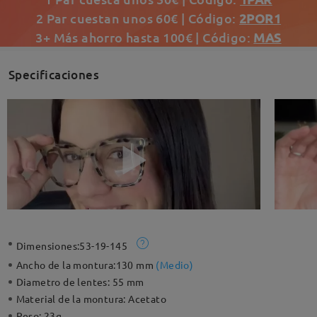
2 Par cuestan unos 60€ | Código:
2POR1
3+ Más ahorro hasta 100€ | Código:
MAS
Specificaciones
Dimensiones:
53-19-145
Ancho de la montura:
130 mm
(
Medio
)
Diametro de lentes:
55 mm
Material de la montura:
Acetato
Peso:
23g