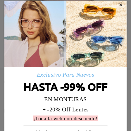
×
MOSTRAR MÁS
Exclusivo Para Nuevos
Comentarios de Clientes(880)
HASTA -99% OFF
EN MONTURAS
+ -20% Off Lentes
Perfecta la graduación, estoy muy contenta
by
Carmen García Galgo
on
Aug 4 , 2026
¡Toda la web con descuento!