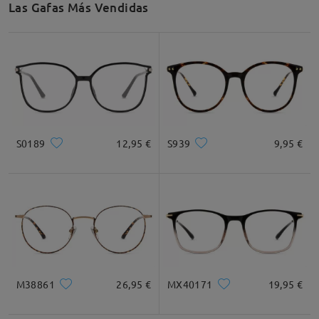
Las Gafas Más Vendidas
Recomendación de Rostro
Cuadrada
Redondo
Corazón
Diamante
Ovalado
S0189
12,95 €
S939
9,95 €
* Solo Para Referencia
Descripción del Producto
M38861
26,95 €
MX40171
19,95 €