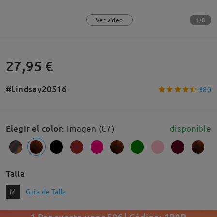
1/8
Ver vídeo
27,95 €
#Lindsay20516
880
Elegir el color
:
Imagen (C7)
disponible
Talla
M
Guía de Talla
1 Par cuesta unos 50€ | Código:
1PAR