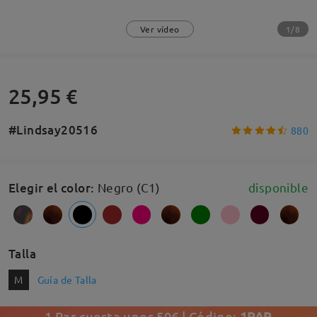
1/8
Ver vídeo
25,95 €
#Lindsay20516
880
Elegir el color
:
Negro (C1)
disponible
Talla
M
Guía de Talla
1 Par cuesta unos 50€ | Código:
1PAR