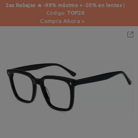
2as Rebajas 🔥 -99% máximo + -20% en lentes
|
Código:
TOP20
Compra Ahora >