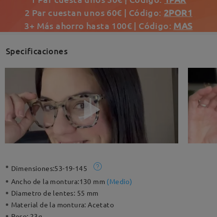
2 Par cuestan unos 60€ | Código:
2POR1
3+ Más ahorro hasta 100€ | Código:
MAS
Specificaciones
Dimensiones:
53-19-145
Ancho de la montura:
130 mm
(
Medio
)
Diametro de lentes:
55 mm
Material de la montura:
Acetato
Peso:
23g