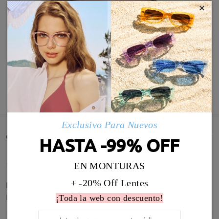
×
MOSTRAR MÁS
Exclusivo Para Nuevos
Comentarios de Clientes(880)
HASTA -99% OFF
EN MONTURAS
+ -20% Off Lentes
Perfecta la graduación, estoy muy contenta
by
Carmen García Galgo
on
Aug 4 , 2026
¡Toda la web con descuento!