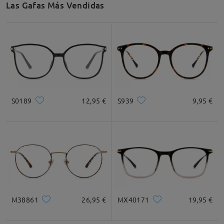
Las Gafas Más Vendidas
Recomendación de Rostro
Cuadrada
Redondo
Corazón
Diamante
Ovalado
S0189
12,95 €
S939
9,95 €
* Solo Para Referencia
Descripción del Producto
M38861
26,95 €
MX40171
19,95 €