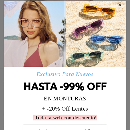
×
MOSTRAR MÁS
Exclusivo Para Nuevos
Comentarios de Clientes(881)
HASTA -99% OFF
EN MONTURAS
+ -20% Off Lentes
Perfecta la graduación, estoy muy contenta
by
Carmen García Galgo
on
Aug 4 , 2026
¡Toda la web con descuento!