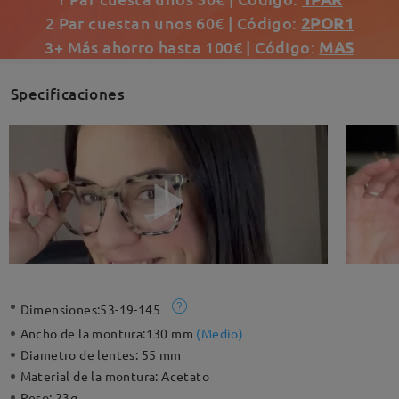
2 Par cuestan unos 60€ | Código:
2POR1
3+ Más ahorro hasta 100€ | Código:
MAS
Specificaciones
Dimensiones:
53-19-145
Ancho de la montura:
130 mm
(
Medio
)
Diametro de lentes:
55 mm
Material de la montura:
Acetato
Peso:
23g