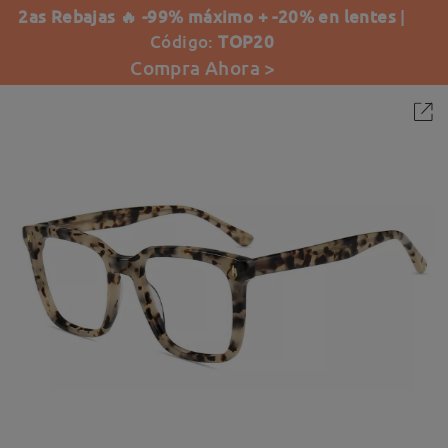
2as Rebajas 🔥 -99% máximo + -20% en lentes
|
Código:
TOP20
Compra Ahora >