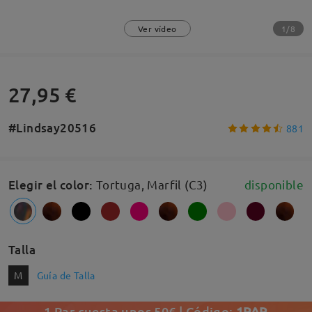
1/8
Ver vídeo
27,95 €
#Lindsay20516
881
Elegir el color
:
Tortuga, Marfil (C3)
disponible
Talla
M
Guía de Talla
1 Par cuesta unos 50€ | Código:
1PAR