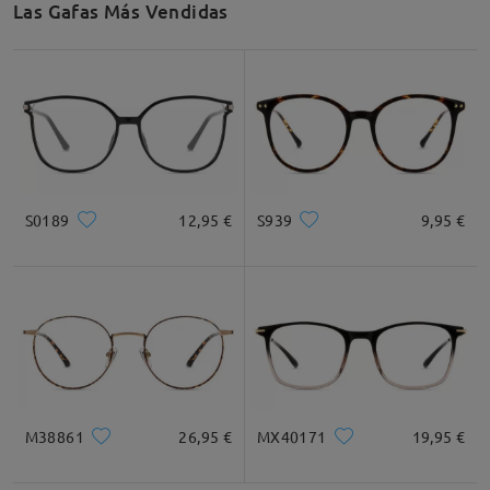
Las Gafas Más Vendidas
Recomendación de Rostro
Cuadrada
Redondo
Corazón
Diamante
Ovalado
S0189
12,95 €
S939
9,95 €
* Solo Para Referencia
Descripción del Producto
M38861
26,95 €
MX40171
19,95 €