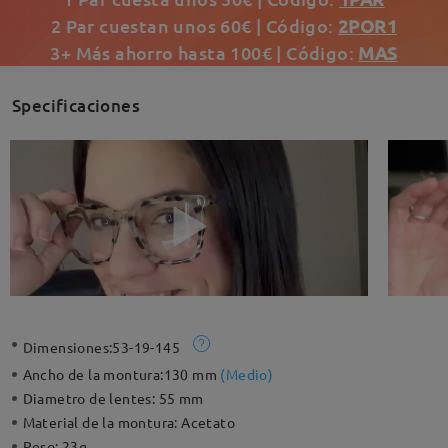
2 Par cuestan unos 60€ | Código:
2POR1
3+ Más ahorro hasta 100€ | Código:
MAS
Specificaciones
Dimensiones:
53-19-145
Ancho de la montura:
130 mm
(
Medio
)
Diametro de lentes:
55 mm
Material de la montura:
Acetato
Peso:
23g