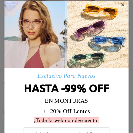
×
MOSTRAR MÁS
Exclusivo Para Nuevos
Comentarios de Clientes(880)
HASTA -99% OFF
EN MONTURAS
+ -20% Off Lentes
Perfecta la graduación, estoy muy contenta
by
Carmen García Galgo
on
Aug 4 , 2026
¡Toda la web con descuento!