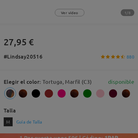
1/8
Ver vídeo
27,95 €
#Lindsay20516
880
Elegir el color
:
Tortuga, Marfil (C3)
disponible
Talla
M
Guía de Talla
1 Par cuesta unos 50€ | Código:
1PAR