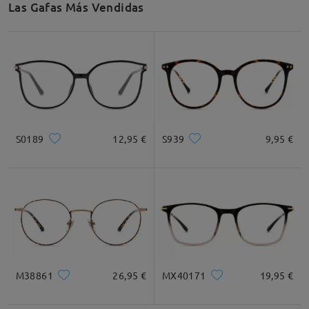
Las Gafas Más Vendidas
Recomendación de Rostro
Cuadrada
Redondo
Corazón
Diamante
Ovalado
S0189
12,95 €
S939
9,95 €
* Solo Para Referencia
Descripción del Producto
M38861
26,95 €
MX40171
19,95 €