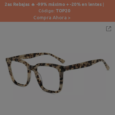
2as Rebajas 🔥 -99% máximo + -20% en lentes
|
Código:
TOP20
Compra Ahora >