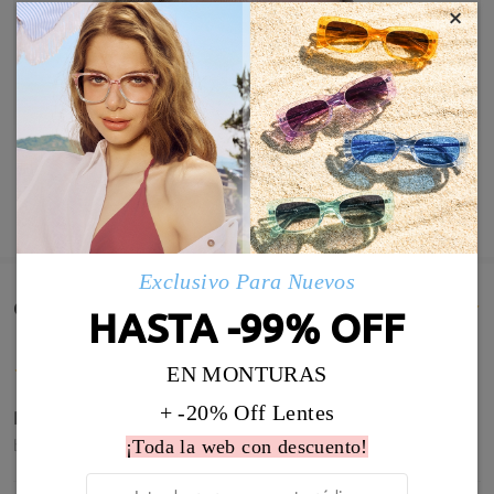
×
MOSTRAR MÁS
Exclusivo Para Nuevos
Comentarios de Clientes(880)
HASTA -99% OFF
EN MONTURAS
+ -20% Off Lentes
Perfecta la graduación, estoy muy contenta
by
Carmen García Galgo
on
Aug 4 , 2026
¡Toda la web con descuento!