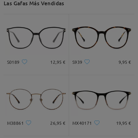
Las Gafas Más Vendidas
Recomendación de Rostro
Cuadrada
Redondo
Corazón
Diamante
Ovalado
S0189
12,95 €
S939
9,95 €
* Solo Para Referencia
Descripción del Producto
M38861
26,95 €
MX40171
19,95 €