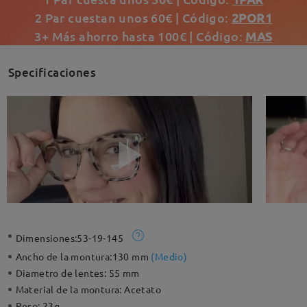
2 Par cuestan unos 60€ | Código:
2POR1
3+ Más ahorro hasta 100€ | Código:
MAS
Specificaciones
Dimensiones:
53-19-145
Ancho de la montura:
130 mm
(
Medio
)
Diametro de lentes:
55 mm
Material de la montura:
Acetato
Peso:
23g