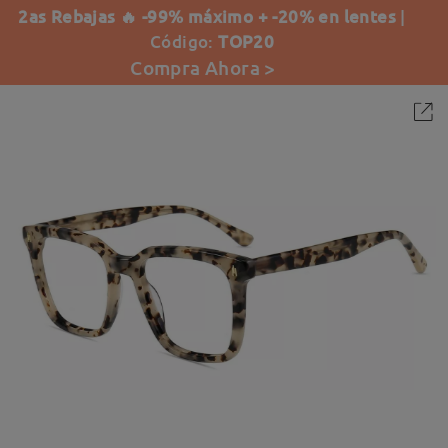
2as Rebajas 🔥 -99% máximo + -20% en lentes
|
Código:
TOP20
Compra Ahora >