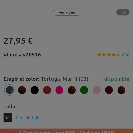
1/8
Ver vídeo
27,95 €
#Lindsay20516
880
Elegir el color
:
Tortuga, Marfil (C3)
disponible
Talla
M
Guía de Talla
1 Par cuesta unos 50€ | Código:
1PAR