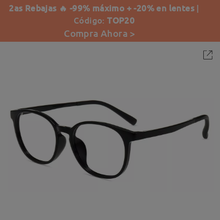
2as Rebajas 🔥 -99% máximo + -20% en lentes
|
Código:
TOP20
Compra Ahora >