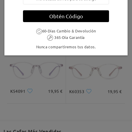
Llegado
Obtén Código
60-Días Cambio & Devolución
K48300
20,95 €
K77267
20,95 €
365-Día Garantía
Nunca compartiremos tus datos.
K54091
19,95 €
K60353
19,95 €
Las Gafas Más Vendidas