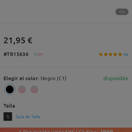
1/6
21,95 €
#TR15636
46
K
I
D
S
Elegir el color
:
Negro (C1)
disponible
Talla
S
Guía de Talla
1 Par cuesta unos 50€ | Código:
1PAR