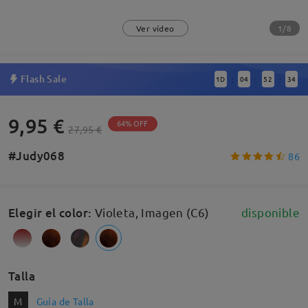
1/8
Ver vídeo
Flash Sale
1
D
04
52
33
:
:
:
9,95 €
64% OFF
27,95 €
#Judy068
86
Elegir el color
:
Violeta, Imagen (C6)
disponible
Talla
M
Guía de Talla