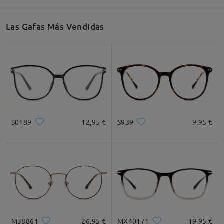
Las Gafas Más Vendidas
Ancho de Cristal
Altura de Cristal
Ancho de Puente
53mm/ 2.09plg.
44mm/ 1.73plg.
20mm/ 0.79plg.
Recomendación de Rostro
S0189
12,95 €
S939
9,95 €
Cuadrada
Redondo
Corazón
Diamante
Ovalado
* Solo Para Referencia
M38861
26,95 €
MX40171
19,95 €