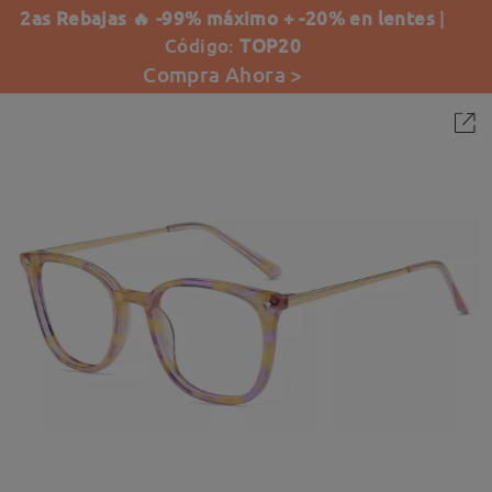
2as Rebajas 🔥 -99% máximo + -20% en lentes
|
Código:
TOP20
Compra Ahora >