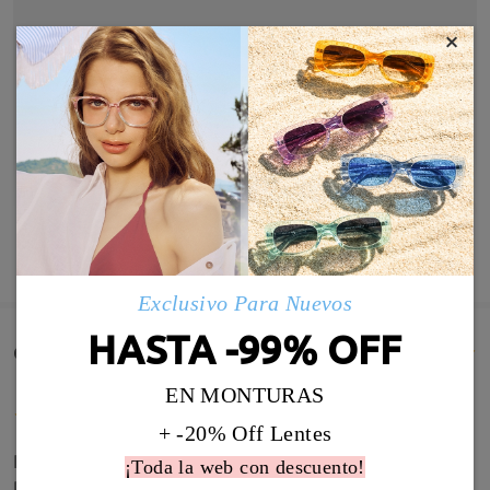
×
MOSTRAR MÁS
Exclusivo Para Nuevos
HASTA -99% OFF
Comentarios de Clientes(86)
EN MONTURAS
+ -20% Off Lentes
Preciosas aunque el blanco de la montura es un
¡Toda la web con descuento!
poco translúcido. Las patillas son bastante