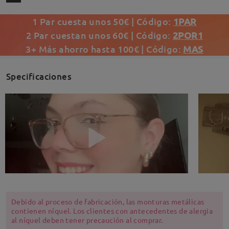
1 Par cuesta unos 50€ | Código:
1PAR
2 Par cuestan unos 60€ | Código:
2POR1
3+ Más ahorro hasta 100€ | Código:
MAS
Specificaciones
Debido al proceso de fabricación, las monturas metálicas
contienen níquel. Los clientes con antecedentes de alergia
al níquel deben tener precaución al comprar.