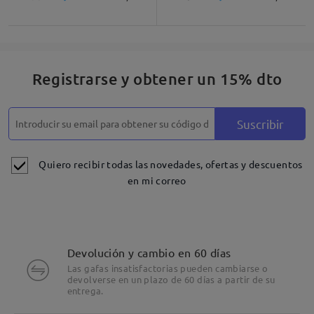
Descripción del Producto
Registrarse y obtener un 15% dto
Suscribir
Quiero recibir todas las novedades, ofertas y descuentos
en mi correo
Devolución y cambio en 60 días
Las gafas insatisfactorias pueden cambiarse o
devolverse en un plazo de 60 días a partir de su
entrega.