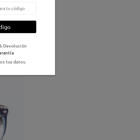
digo
& Devolución
arantía
s tus datos.