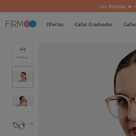
2as Rebajas 🔥 
Ofertas
Gafas Graduadas
Gafas
Probar