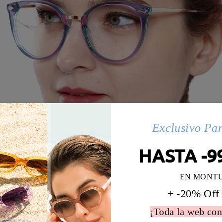
Exclusivo Pa
HASTA -9
EN MONT
+ -20% Off
¡Toda la web con