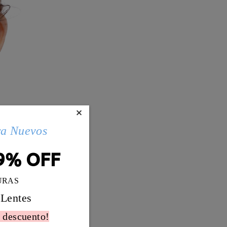
×
ra Nuevos
9% OFF
URAS
 Lentes
 descuento!