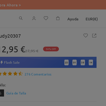
ra Ahora >
Ayuda
EUR
(
€
)
udy20307
12,95 €
54% OFF
27,95 €
Flash Sale
2
D
01
59
13
:
:
:
276 Comentarios
lla:
S
Guía de Talla