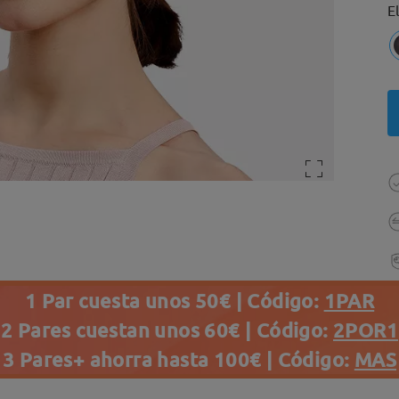
E
1 Par cuesta unos 50€ | Código:
1PAR
2 Pares cuestan unos 60€ | Código:
2POR1
3 Pares+ ahorra hasta 100€ | Código:
MAS