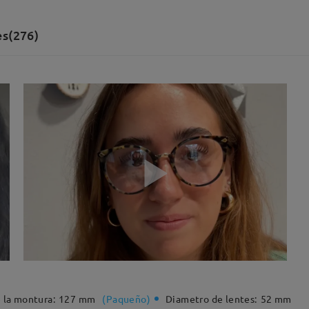
es(276)
 la montura:
127 mm
(
Paqueño
)
Diametro de lentes:
52 mm