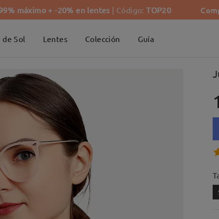
Comp
-99% máximo + -20% en lentes
| Código:
TOP20
 de Sol
Lentes
Colección
Guía
J
Ta