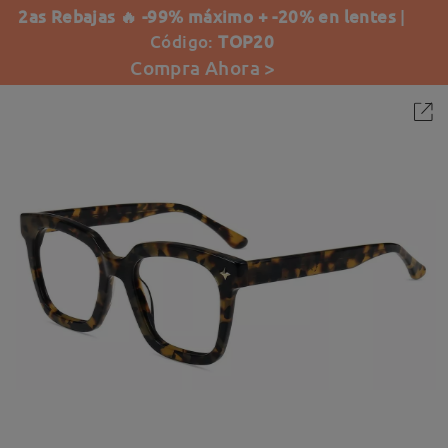
2as Rebajas 🔥 -99% máximo + -20% en lentes
|
Código:
TOP20
Compra Ahora >