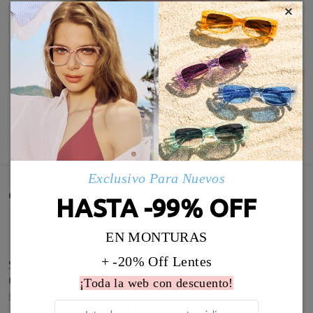
×
MOSTRAR MÁS
Exclusivo Para Nuevos
Comentarios de Clientes(1664)
HASTA -99% OFF
EN MONTURAS
+ -20% Off Lentes
Son preciosas, pasta de calidad y graduación de
maravilla. Muy recomendable!
¡Toda la web con descuento!
by
Anna Aranda
on
Jul 21 , 2026