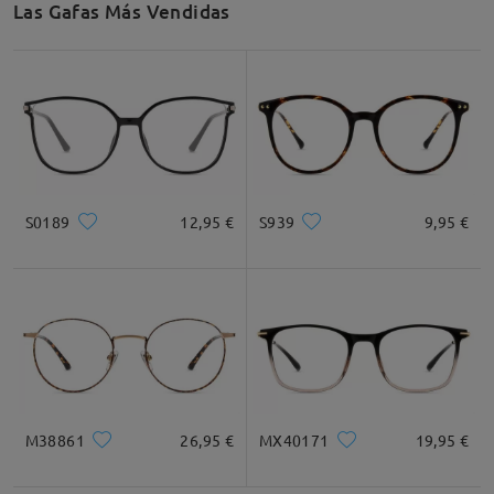
Las Gafas Más Vendidas
Recomendación de Rostro
Cuadrada
Redondo
Corazón
Diamante
Ovalado
S0189
12,95 €
S939
9,95 €
* Solo Para Referencia
Descripción del Producto
M38861
26,95 €
MX40171
19,95 €