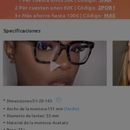
2 Par cuestan unos 60€ | Código:
2POR1
3+ Más ahorro hasta 100€ | Código:
MAS
Specificaciones
Dimensiones:
51-20-145
Ancho de la montura:
131 mm
(
Medio
)
Diametro de lentes:
53 mm
Material de la montura:
Acetato
Peso:
27g