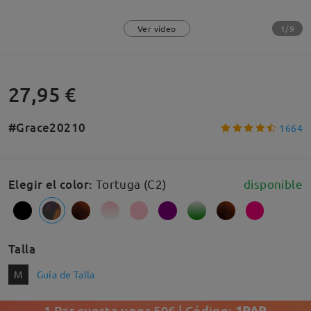
1/9
Ver vídeo
27,95 €
#Grace20210
1664
Elegir el color
:
Tortuga (C2)
disponible
Talla
M
Guía de Talla
1 Par cuesta unos 50€ | Código:
1PAR