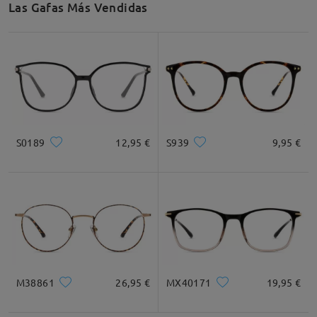
Las Gafas Más Vendidas
Recomendación de Rostro
Cuadrada
Redondo
Corazón
Diamante
Ovalado
S0189
12,95 €
S939
9,95 €
* Solo Para Referencia
Descripción del Producto
M38861
26,95 €
MX40171
19,95 €