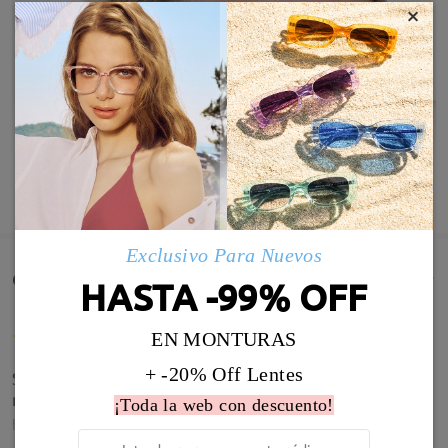
×
MOSTRAR MÁS
Exclusivo Para Nuevos
Comentarios de Clientes(1667)
HASTA -99% OFF
EN MONTURAS
+ -20% Off Lentes
Son preciosas, pasta de calidad y graduación de
maravilla. Muy recomendable!
¡Toda la web con descuento!
by
Anna Aranda
on
Jul 21 , 2026