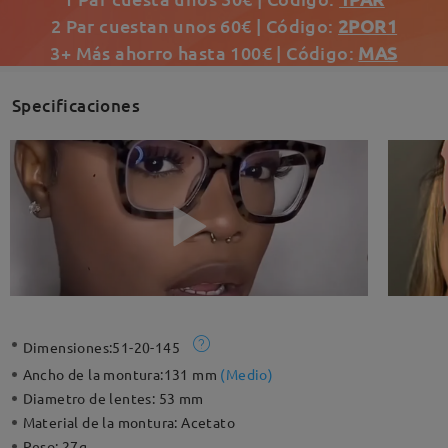
2 Par cuestan unos 60€ | Código:
2POR1
3+ Más ahorro hasta 100€ | Código:
MAS
Specificaciones
Dimensiones:
51-20-145
Ancho de la montura:
131 mm
(
Medio
)
Diametro de lentes:
53 mm
Material de la montura:
Acetato
Peso:
27g