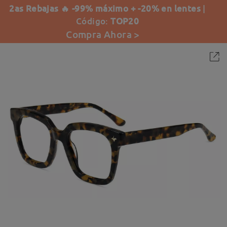
2as Rebajas 🔥 -99% máximo + -20% en lentes
|
Código:
TOP20
Compra Ahora >