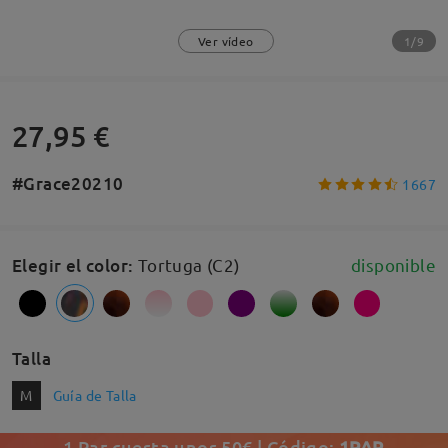
1/9
Ver vídeo
27,95 €
#Grace20210
1667
Elegir el color
:
Tortuga (C2)
disponible
Talla
M
Guía de Talla
1 Par cuesta unos 50€ | Código:
1PAR