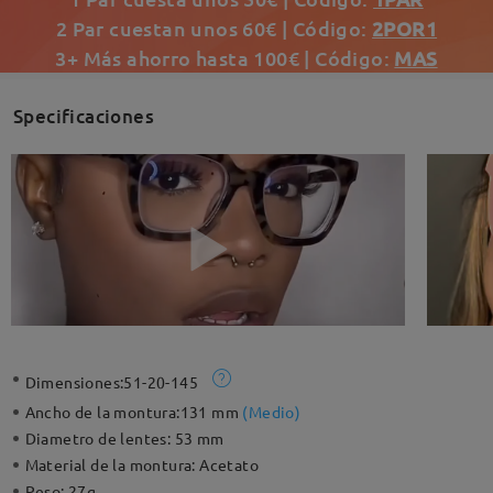
2 Par cuestan unos 60€ | Código:
2POR1
3+ Más ahorro hasta 100€ | Código:
MAS
Specificaciones
Dimensiones:
51-20-145
Ancho de la montura:
131 mm
(
Medio
)
Diametro de lentes:
53 mm
Material de la montura:
Acetato
Peso:
27g