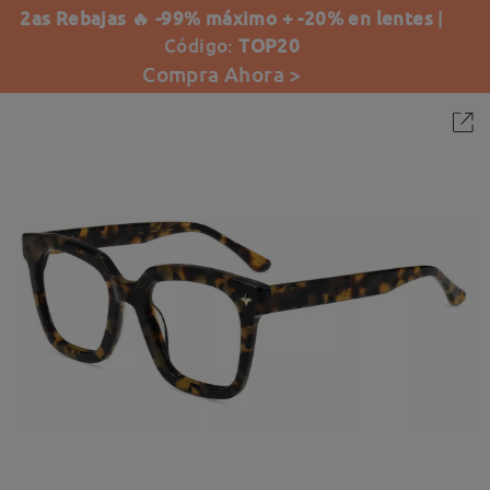
2as Rebajas 🔥 -99% máximo + -20% en lentes
|
Código:
TOP20
Compra Ahora >