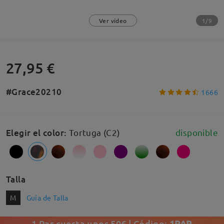
1/9
Ver vídeo
27,95 €
#Grace20210
1666
Elegir el color
:
Tortuga (C2)
disponible
Talla
M
Guía de Talla
1 Par cuesta unos 50€ | Código:
1PAR