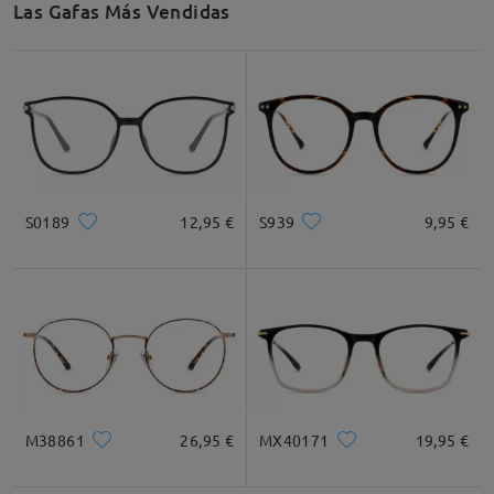
Las Gafas Más Vendidas
Recomendación de Rostro
Cuadrada
Redondo
Corazón
Diamante
Ovalado
S0189
12,95 €
S939
9,95 €
* Solo Para Referencia
Descripción del Producto
M38861
26,95 €
MX40171
19,95 €