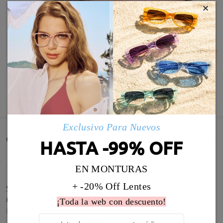
×
MOSTRAR MÁS
Exclusivo Para Nuevos
Comentarios de Clientes(1666)
HASTA -99% OFF
EN MONTURAS
+ -20% Off Lentes
Son preciosas, pasta de calidad y graduación de
maravilla. Muy recomendable!
¡Toda la web con descuento!
by
Anna Aranda
on
Jul 21 , 2026