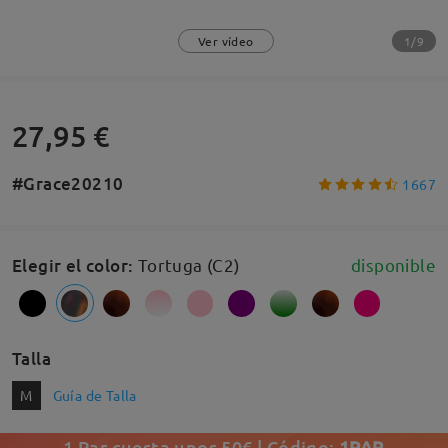
1/9
Ver vídeo
27,95 €
#Grace20210
1667
Elegir el color
:
Tortuga (C2)
disponible
Talla
M
Guía de Talla
1 Par cuesta unos 50€ | Código:
1PAR