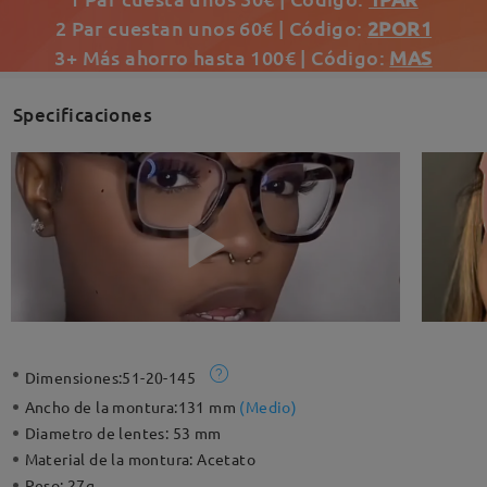
2 Par cuestan unos 60€ | Código:
2POR1
3+ Más ahorro hasta 100€ | Código:
MAS
Specificaciones
Dimensiones:
51-20-145
Ancho de la montura:
131 mm
(
Medio
)
Diametro de lentes:
53 mm
Material de la montura:
Acetato
Peso:
27g