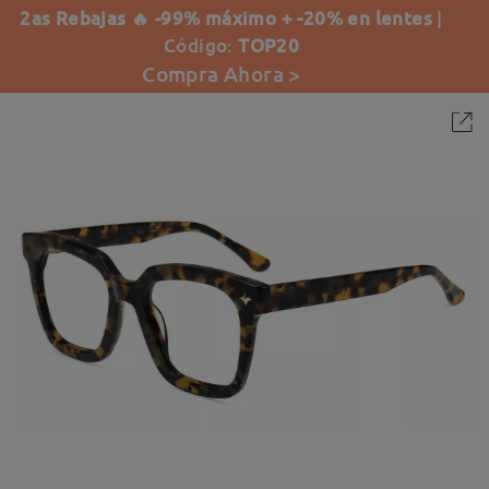
2as Rebajas 🔥 -99% máximo + -20% en lentes
|
Código:
TOP20
Compra Ahora >