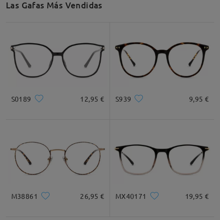
Las Gafas Más Vendidas
Recomendación de Rostro
Cuadrada
Redondo
Corazón
Diamante
Ovalado
S0189
12,95 €
S939
9,95 €
* Solo Para Referencia
Descripción del Producto
M38861
26,95 €
MX40171
19,95 €