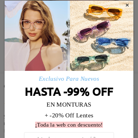
×
MOSTRAR MÁS
Exclusivo Para Nuevos
Comentarios de Clientes(1667)
HASTA -99% OFF
EN MONTURAS
+ -20% Off Lentes
Son preciosas, pasta de calidad y graduación de
maravilla. Muy recomendable!
¡Toda la web con descuento!
by
Anna Aranda
on
Jul 21 , 2026