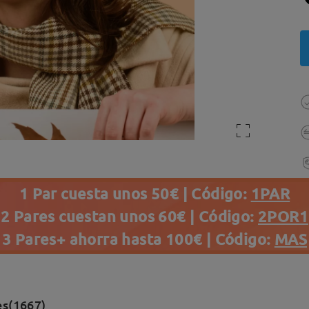
1 Par cuesta unos 50€ | Código:
1PAR
2 Pares cuestan unos 60€ | Código:
2POR1
3 Pares+ ahorra hasta 100€ | Código:
MAS
es(1667)