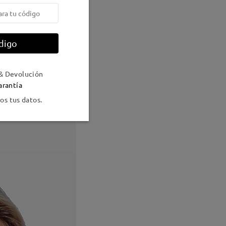
digo
& Devolución
arantía
s tus datos.