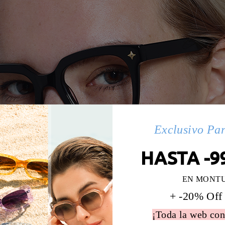
Exclusivo Pa
HASTA -9
EN MONT
+ -20% Off
¡Toda la web con