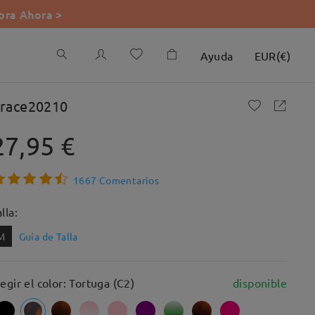
ra Ahora >
Ayuda
EUR
(
€
)
race20210
27,95 €
1667 Comentarios
lla:
M
Guía de Talla
legir el color: Tortuga (C2)
disponible