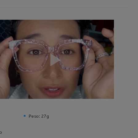
Peso:
27g
o