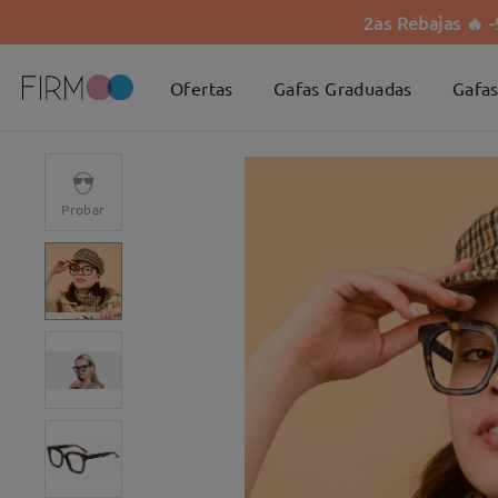
2as Rebajas 🔥 
Ofertas
Gafas Graduadas
Gafas
Probar