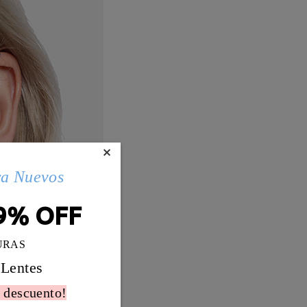
×
ra Nuevos
9% OFF
URAS
 Lentes
 descuento!