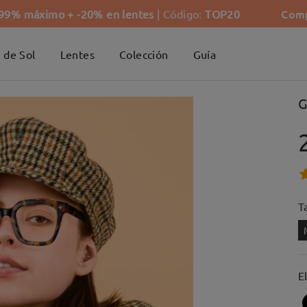
Comp
-99% máximo + -20% en lentes
| Código:
TOP20
 de Sol
Lentes
Colección
Guía
G
Ta
E