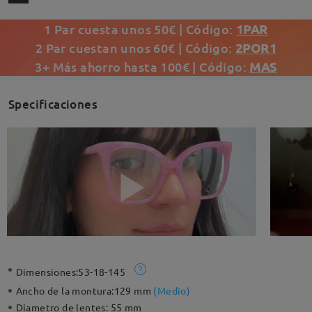
1 Par cuesta unos 50€ | Código:
1PAR
2 Par cuestan unos 60€ | Código:
2POR1
3+ Más ahorro hasta 100€ | Código:
MAS
Specificaciones
Dimensiones:
53-18-145
Ancho de la montura:
129 mm
(
Medio
)
Diametro de lentes:
55 mm