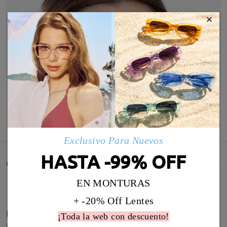
×
MOSTRAR MÁS
Exclusivo Para Nuevos
HASTA -99% OFF
Comentarios de Clientes(746)
EN MONTURAS
+ -20% Off Lentes
Fabulosas! Las amo!!!
¡Toda la web con descuento!
by
Christiane Iglesias Rodrigo
on
Jun 10 , 2026