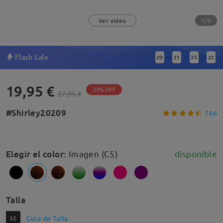
1/9
Ver vídeo
Flash Sale
2
D
21
35
21
:
:
:
19,95 €
29% OFF
27,95 €
#Shirley20209
746
Elegir el color
:
Imagen (C5)
disponible
Talla
M
Guía de Talla