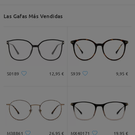
53mm/ 2.09in
48mm/ 1.89in
18mm/ 0.71in
Las Gafas Más Vendidas
Recomendación de Rostro
Cuadrada
Redondo
Corazón
Diamante
Ovalado
S0189
12,95 €
S939
9,95 €
* Solo Para Referencia
Descripción del Producto
M38861
26,95 €
MX40171
19,95 €