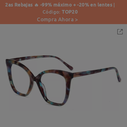
2as Rebajas 🔥 -99% máximo + -20% en lentes
|
Código:
TOP20
Compra Ahora >