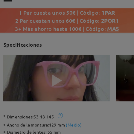
1 Par cuesta unos 50€ | Código:
1PAR
2 Par cuestan unos 60€ | Código:
2POR1
3+ Más ahorro hasta 100€ | Código:
MAS
Specificaciones
Dimensiones:
53-18-145
Ancho de la montura:
129 mm
(
Medio
)
Diametro de lentes:
55 mm