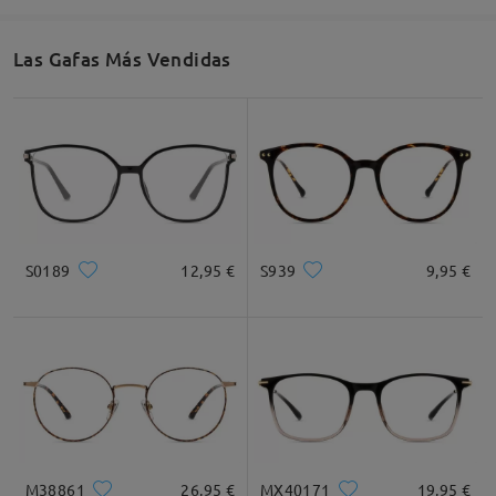
53mm/ 2.09in
48mm/ 1.89in
18mm/ 0.71in
Las Gafas Más Vendidas
Recomendación de Rostro
Cuadrada
Redondo
Corazón
Diamante
Ovalado
S0189
12,95 €
S939
9,95 €
* Solo Para Referencia
Descripción del Producto
M38861
26,95 €
MX40171
19,95 €