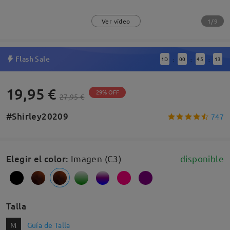
1/9
Ver vídeo
Flash Sale
1
D
00
45
13
:
:
:
19,95 €
29% OFF
27,95 €
#Shirley20209
747
Elegir el color
:
Imagen (C3)
disponible
Talla
M
Guía de Talla