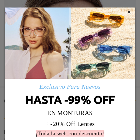
×
MOSTRAR MÁS
Exclusivo Para Nuevos
HASTA -99% OFF
Comentarios de Clientes(747)
EN MONTURAS
+ -20% Off Lentes
Fabulosas! Las amo!!!
¡Toda la web con descuento!
by
Christiane Iglesias Rodrigo
on
Jun 10 , 2026