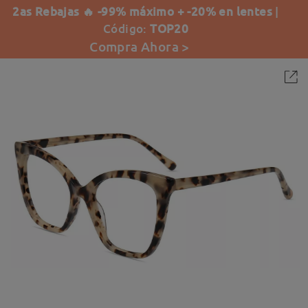
2as Rebajas 🔥 -99% máximo + -20% en lentes
|
Código:
TOP20
Compra Ahora >