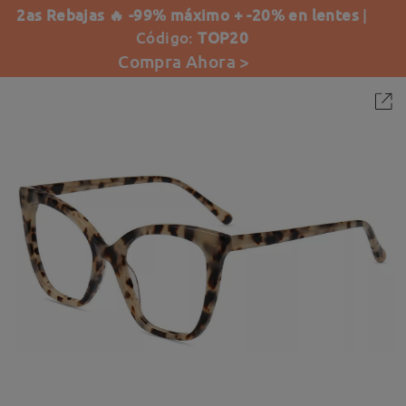
2as Rebajas 🔥 -99% máximo + -20% en lentes
|
Código:
TOP20
Compra Ahora >