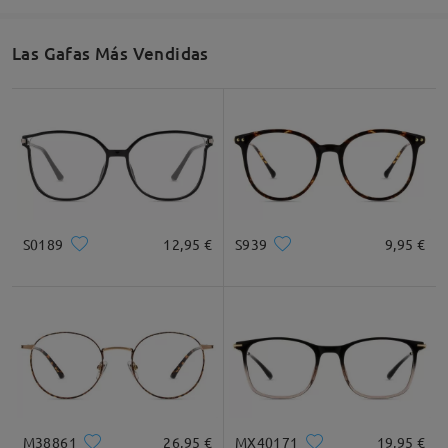
53mm/ 2.09in
48mm/ 1.89in
18mm/ 0.71in
Las Gafas Más Vendidas
Recomendación de Rostro
Cuadrada
Redondo
Corazón
Diamante
Ovalado
S0189
12,95 €
S939
9,95 €
* Solo Para Referencia
Descripción del Producto
M38861
26,95 €
MX40171
19,95 €