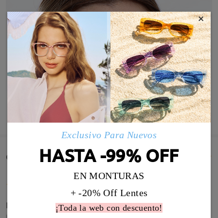
×
MOSTRAR MÁS
Exclusivo Para Nuevos
HASTA -99% OFF
Comentarios de Clientes(747)
EN MONTURAS
+ -20% Off Lentes
Fabulosas! Las amo!!!
¡Toda la web con descuento!
by
Christiane Iglesias Rodrigo
on
Jun 10 , 2026