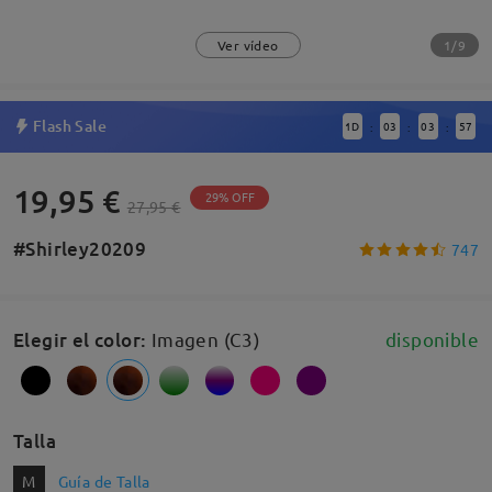
1/9
Ver vídeo
Flash Sale
1
D
03
03
56
:
:
:
19,95 €
29% OFF
27,95 €
#Shirley20209
747
Elegir el color
:
Imagen (C3)
disponible
Talla
M
Guía de Talla