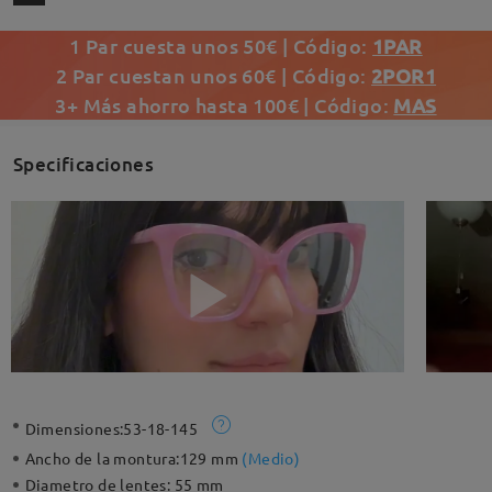
1 Par cuesta unos 50€ | Código:
1PAR
2 Par cuestan unos 60€ | Código:
2POR1
3+ Más ahorro hasta 100€ | Código:
MAS
Specificaciones
Dimensiones:
53-18-145
Ancho de la montura:
129 mm
(
Medio
)
Diametro de lentes:
55 mm