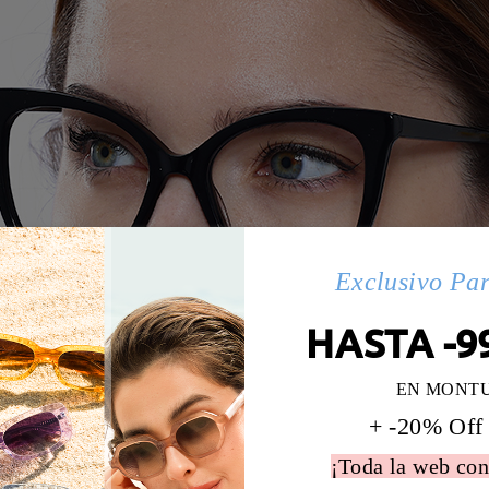
Exclusivo Pa
HASTA -9
EN MONT
+ -20% Off
¡Toda la web con