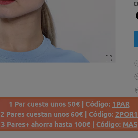
E
1 Par cuesta unos 50€ | Código:
1PAR
2 Pares cuestan unos 60€ | Código:
2POR1
3 Pares+ ahorra hasta 100€ | Código:
MAS