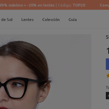
Comp
-99% máximo + -20% en lentes
| Código:
TOP20
 de Sol
Lentes
Colección
Guía
S
Ta