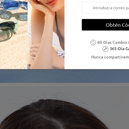
Obtén Có
60-Días Cambio 
365-Día G
Nunca compartiremo