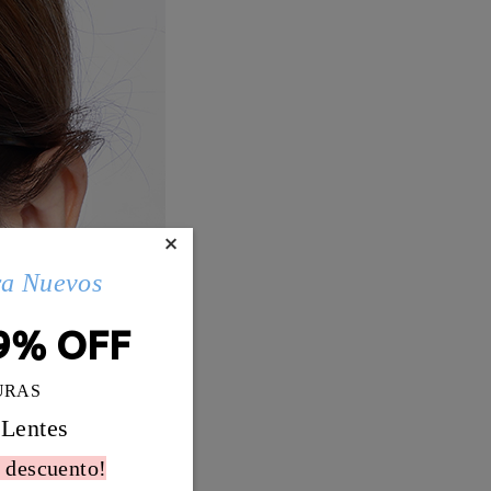
×
ra Nuevos
9% OFF
URAS
 Lentes
 descuento!