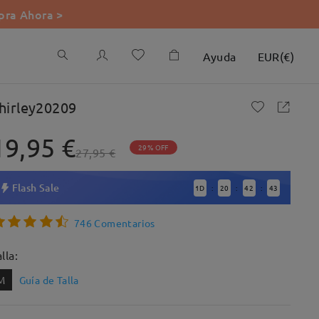
ra Ahora >
Ayuda
EUR
(
€
)
hirley20209
19,95 €
29% OFF
27,95 €
Flash Sale
1
D
20
42
41
:
:
:
746 Comentarios
lla:
M
Guía de Talla