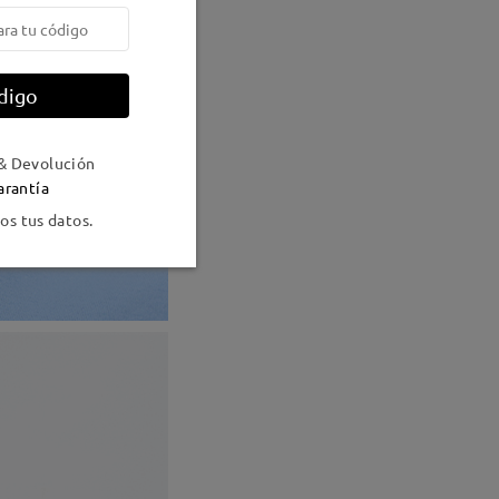
digo
& Devolución
arantía
s tus datos.