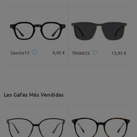
Ancho Total
Longitud de Patillas
133mm/ 5.24plg.
145mm/ 5.71plg.
Gentle13
9,95 €
TR06025
13,95 €
Ancho de Cristal
Altura de Cristal
Ancho de Puente
53mm/ 2.09plg.
42mm/ 1.65plg.
17mm/ 0.67plg.
Las Gafas Más Vendidas
Recomendación de Rostro