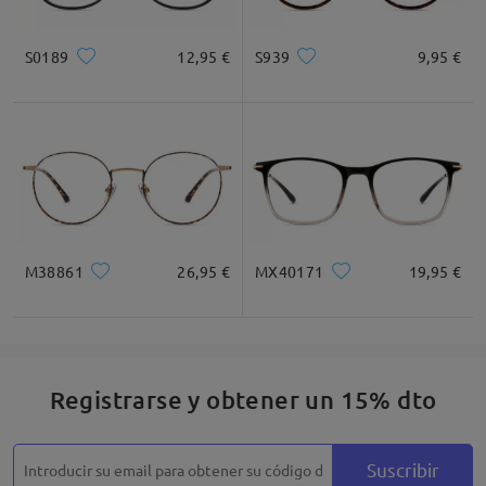
Cuadrada
Redondo
Corazón
Diamante
Ovalado
S0189
12,95 €
S939
9,95 €
* Solo Para Referencia
Descripción del Producto
M38861
26,95 €
MX40171
19,95 €
Registrarse y obtener un 15% dto
Suscribir