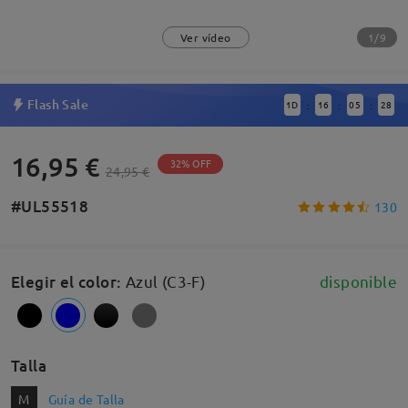
1/9
Ver vídeo
Flash Sale
1
D
16
05
27
:
:
:
16,95 €
32% OFF
24,95 €
#UL55518
130
Elegir el color
:
Azul (C3-F)
disponible
Talla
M
Guía de Talla