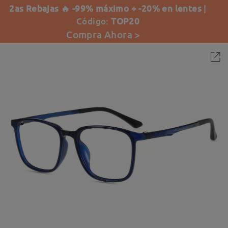
2as Rebajas 🔥 -99% máximo + -20% en lentes
|
Código:
TOP20
Compra Ahora >