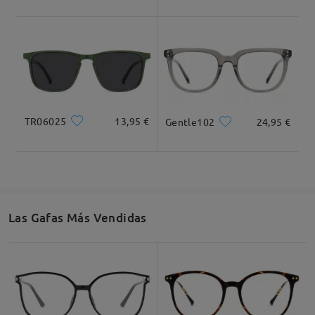
Ancho Total
Longitud de Patillas
133mm/ 5.24plg.
145mm/ 5.71plg.
TR06025
13,95 €
Gentle102
24,95 €
Ancho de Cristal
Altura de Cristal
Ancho de Puente
53mm/ 2.09plg.
42mm/ 1.65plg.
17mm/ 0.67plg.
Las Gafas Más Vendidas
Recomendación de Rostro