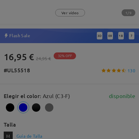
1/9
Ver vídeo
Flash Sale
3
D
09
18
6
:
:
:
16,95 €
32% OFF
24,95 €
#UL55518
130
Elegir el color
:
Azul (C3-F)
disponible
Talla
M
Guía de Talla