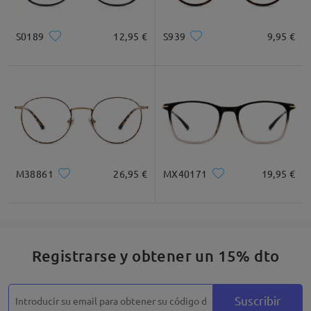
Cuadrada
Redondo
Corazón
Diamante
Ovalado
S0189
12,95 €
S939
9,95 €
* Solo Para Referencia
Descripción del Producto
M38861
26,95 €
MX40171
19,95 €
Registrarse y obtener un 15% dto
Suscribir