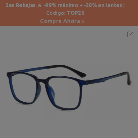
2as Rebajas 🔥 -99% máximo + -20% en lentes
|
Código:
TOP20
Compra Ahora >