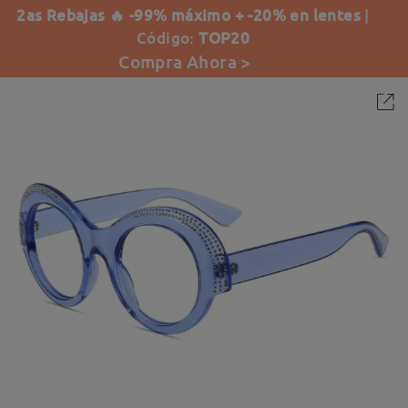
2as Rebajas 🔥 -99% máximo + -20% en lentes
|
Código:
TOP20
Compra Ahora >