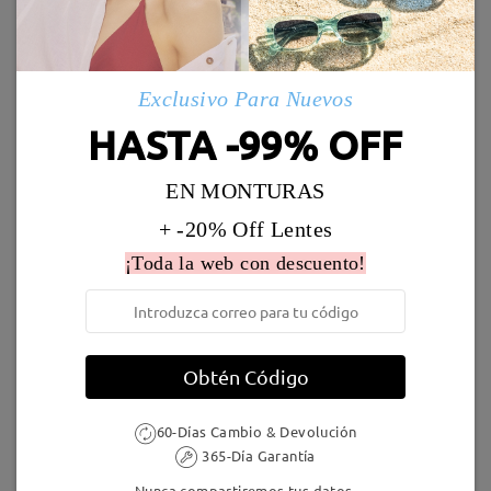
Enviado
Leer todos los
Marcos Similares
Exclusivo Para Nuevos
Envío
comentarios
Deje su comentario
5-7 días laborales
detalles
HASTA -99% OFF
EN MONTURAS
Llegado
+ -20% Off Lentes
¡Toda la web con descuento!
TR22341
9,95 €
TR97008
5,00 €
Obtén Código
60-Días Cambio & Devolución
365-Día Garantía
F1230
16,95 €
F2421
9,95 €
Nunca compartiremos tus datos.