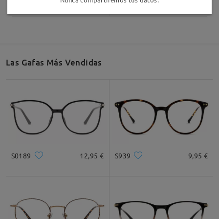
Las Gafas Más Vendidas
S0189
12,95 €
S939
9,95 €