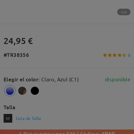
1/6
24,95 €
#TR38356
8
Elegir el color
:
Claro, Azul (C1)
disponible
Talla
M
Guía de Talla
1 Par cuesta unos 50€ | Código:
1PAR