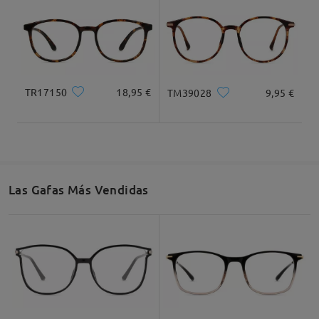
TR17150
18,95 €
TM39028
9,95 €
Ancho Total
Longitud de Patillas
123mm/ 4.84plg.
140mm/ 5.51plg.
Las Gafas Más Vendidas
Ancho de Cristal
Altura de Cristal
Ancho de Puente
50mm/ 1.97plg.
46mm/ 1.81plg.
20mm/ 0.79plg.
Recomendación de Rostro