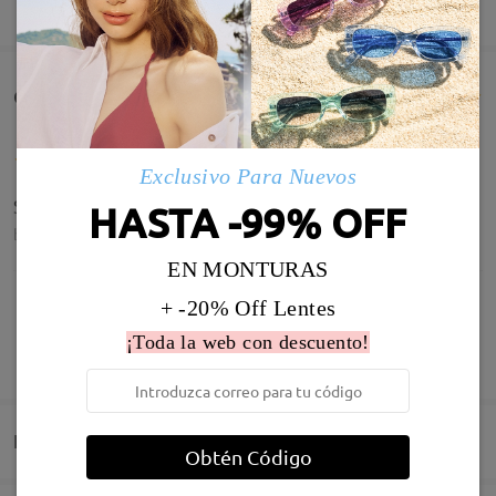
MOSTRAR MÁS
Comentarios de Clientes(179)
Exclusivo Para Nuevos
Son muy ligeras y quedan bien
HASTA -99% OFF
by
Amanda Martinez Abad
on
Jul 25 , 2026
EN MONTURAS
+ -20% Off Lentes
¡Toda la web con descuento!
MOSTRAR MÁS
todo bien, gracias
by
Susana
on
Jul 13 , 2026
Infomación de Modelo
Entrega
Obtén Código
Leer todos los