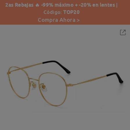
2as Rebajas 🔥 -99% máximo + -20% en lentes
|
Código:
TOP20
Compra Ahora >