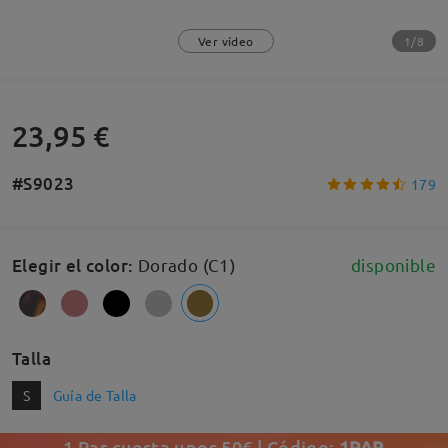
1/8
Ver vídeo
23,95 €
#S9023
179
Elegir el color
:
Dorado (C1)
disponible
Talla
S
Guía de Talla
1 Par cuesta unos 50€ | Código:
1PAR