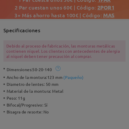
2 Par cuestan unos 60€ | Código:
2POR1
3+ Más ahorro hasta 100€ | Código:
MAS
Specificaciones
Debido al proceso de fabricación, las monturas metálicas
contienen níquel. Los clientes con antecedentes de alergia
al níquel deben tener precaución al comprar.
Dimensiones:
50-20-140
Ancho de la montura:
123 mm
(
Paqueño
)
Diametro de lentes:
50 mm
Material de la montura:
Metal
Peso:
11g
Bifocal/Progresivo:
Sí
Bisagra de resorte:
No