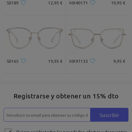
S0189
12,95 €
MX40171
19,95 €
Cuadrada
Redondo
Corazón
Diamante
Ovalado
* Solo Para Referencia
S0165
19,95 €
MX97133
9,95 €
Descripción del Producto
Registrarse y obtener un 15% dto
Suscribir
Quiero recibir todas las novedades, ofertas y descuentos