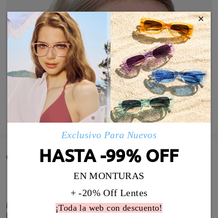
×
MOSTRAR MÁS
Exclusivo Para Nuevos
HASTA -99% OFF
Comentarios de Clientes(393)
EN MONTURAS
+ -20% Off Lentes
Me va perfecto, estas gafas las recibí a cargo de
¡Toda la web con descuento!
Firmoo después de recibir unas con la que no veía