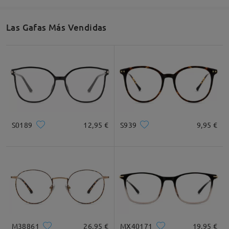
53mm/ 2.09plg.
42mm/ 1.65plg.
23mm/ 0.91plg.
Las Gafas Más Vendidas
Recomendación de Rostro
Cuadrada
Redondo
Corazón
Diamante
Ovalado
S0189
12,95 €
S939
9,95 €
* Solo Para Referencia
Descripción del Producto
M38861
26,95 €
MX40171
19,95 €