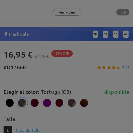
1/9
Ver vídeo
Flash Sale
3
D
08
51
45
:
:
:
16,95 €
39% OFF
27,95 €
#D17660
393
Elegir el color
:
Tortuga (C8)
disponible
Talla
L
Guía de Talla