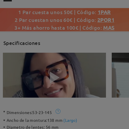
1 Par cuesta unos 50€ | Código:
1PAR
2 Par cuestan unos 60€ | Código:
2POR1
3+ Más ahorro hasta 100€ | Código:
MAS
Specificaciones
Dimensiones:
53-23-145
Ancho de la montura:
138 mm
(
Largo
)
Diametro de lentes:
56 mm