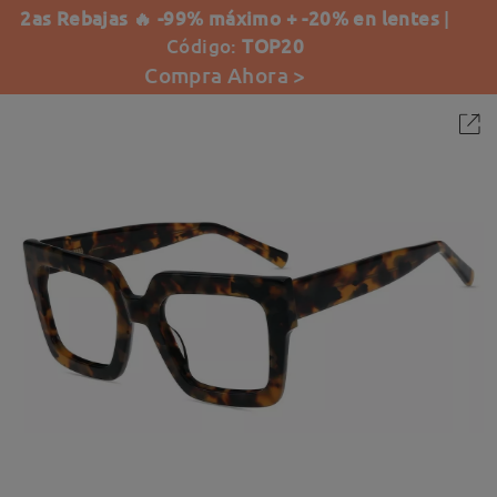
2as Rebajas 🔥 -99% máximo + -20% en lentes
|
Código:
TOP20
Compra Ahora >