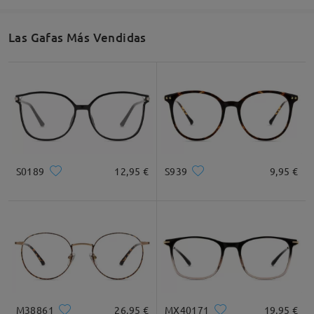
53mm/ 2.09plg.
42mm/ 1.65plg.
23mm/ 0.91plg.
Las Gafas Más Vendidas
Recomendación de Rostro
Cuadrada
Redondo
Corazón
Diamante
Ovalado
S0189
12,95 €
S939
9,95 €
* Solo Para Referencia
Descripción del Producto
M38861
26,95 €
MX40171
19,95 €