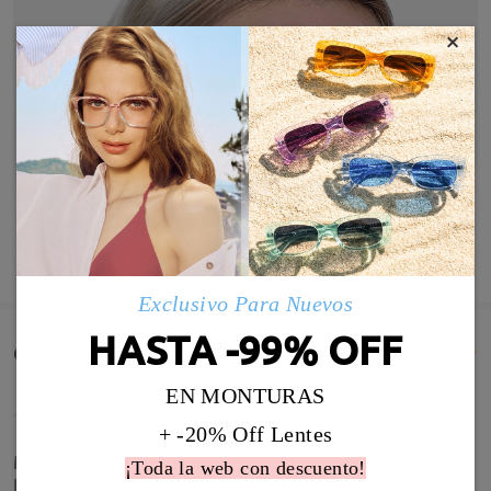
×
MOSTRAR MÁS
Exclusivo Para Nuevos
HASTA -99% OFF
Comentarios de Clientes(393)
EN MONTURAS
+ -20% Off Lentes
Me va perfecto, estas gafas las recibí a cargo de
¡Toda la web con descuento!
Firmoo después de recibir unas con la que no veía