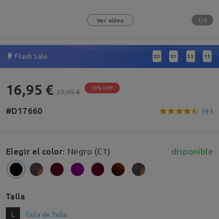
1/9
Ver vídeo
Flash Sale
2
D
01
53
15
:
:
:
16,95 €
39% OFF
27,95 €
#D17660
393
Elegir el color
:
Negro (C1)
disponible
Talla
L
Guía de Talla