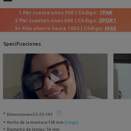
1 Par cuesta unos 50€ | Código:
1PAR
2 Par cuestan unos 60€ | Código:
2POR1
3+ Más ahorro hasta 100€ | Código:
MAS
Specificaciones
Dimensiones:
53-23-145
Ancho de la montura:
138 mm
(
Largo
)
Diametro de lentes:
56 mm