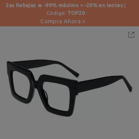
2as Rebajas 🔥 -99% máximo + -20% en lentes
|
Código:
TOP20
Compra Ahora >