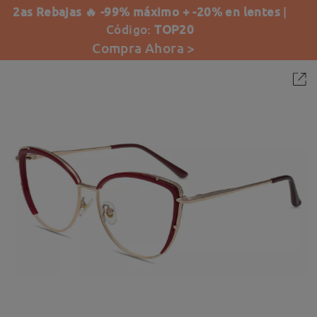
2as Rebajas 🔥 -99% máximo + -20% en lentes
|
Código:
TOP20
Compra Ahora >