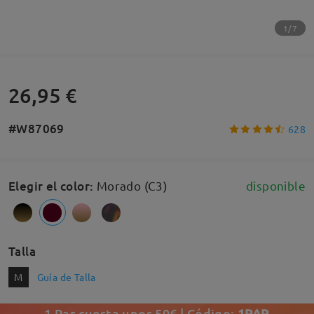
1/7
26,95 €
#W87069
628
Elegir el color
:
Morado (C3)
disponible
Talla
M
Guía de Talla
1 Par cuesta unos 50€ | Código:
1PAR