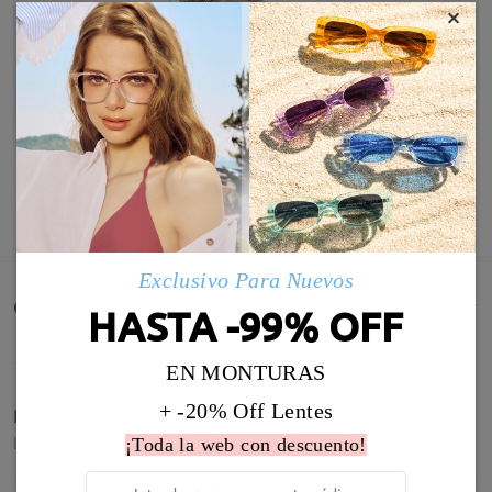
×
MOSTRAR MÁS
Exclusivo Para Nuevos
Comentarios de Clientes(628)
HASTA -99% OFF
EN MONTURAS
+ -20% Off Lentes
Para mí se quedó perfecto y elegante.
by
Marilene
on
Jul 28 , 2026
¡Toda la web con descuento!