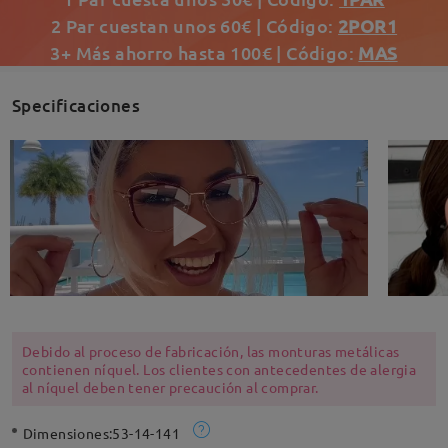
2 Par cuestan unos 60€ | Código:
2POR1
3+ Más ahorro hasta 100€ | Código:
MAS
Specificaciones
Debido al proceso de fabricación, las monturas metálicas
contienen níquel. Los clientes con antecedentes de alergia
al níquel deben tener precaución al comprar.
Dimensiones:
53-14-141