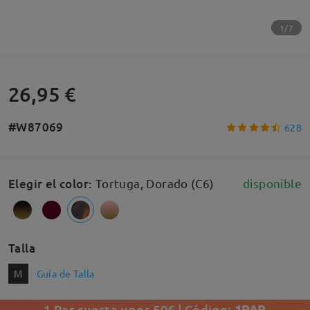
1/7
26,95 €
#W87069
628
Elegir el color
:
Tortuga, Dorado (C6)
disponible
Talla
M
Guía de Talla
1 Par cuesta unos 50€ | Código:
1PAR