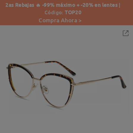
2as Rebajas 🔥 -99% máximo + -20% en lentes
|
Código:
TOP20
Compra Ahora >