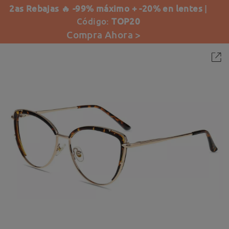
2as Rebajas 🔥 -99% máximo + -20% en lentes
|
Código:
TOP20
Compra Ahora >