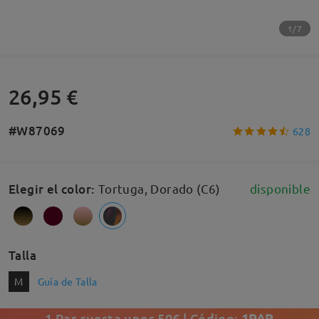
1/7
26,95 €
#W87069
628
Elegir el color
:
Tortuga, Dorado (C6)
disponible
Talla
M
Guía de Talla
1 Par cuesta unos 50€ | Código:
1PAR