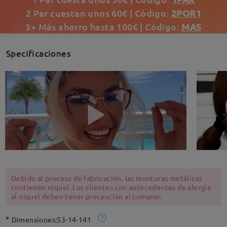
2 Par cuestan unos 60€ | Código:
2POR1
3+ Más ahorro hasta 100€ | Código:
MAS
Specificaciones
Debido al proceso de fabricación, las monturas metálicas
contienen níquel. Los clientes con antecedentes de alergia
al níquel deben tener precaución al comprar.
Dimensiones:
53-14-141