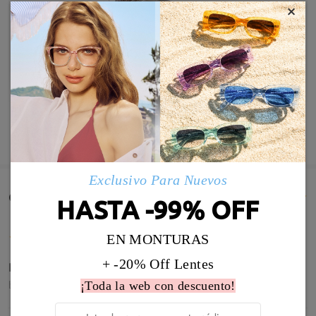
×
MOSTRAR MÁS
Exclusivo Para Nuevos
Comentarios de Clientes(628)
HASTA -99% OFF
EN MONTURAS
+ -20% Off Lentes
Para mí se quedó perfecto y elegante.
by
Marilene
on
Jul 28 , 2026
¡Toda la web con descuento!