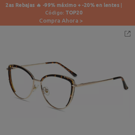
2as Rebajas 🔥 -99% máximo + -20% en lentes
|
Código:
TOP20
Compra Ahora >