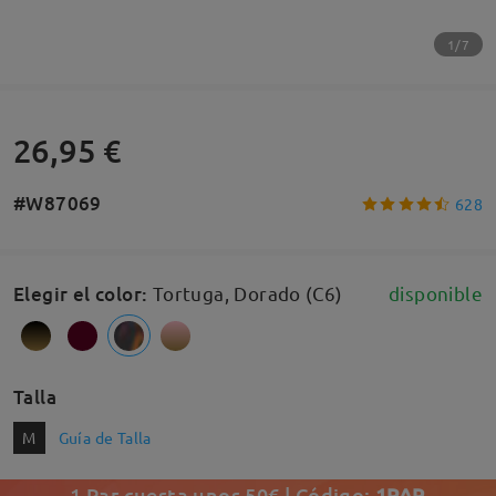
1/7
26,95 €
#W87069
628
Elegir el color
:
Tortuga, Dorado (C6)
disponible
Talla
M
Guía de Talla
1 Par cuesta unos 50€ | Código:
1PAR