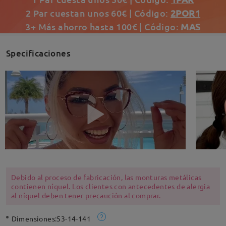
2 Par cuestan unos 60€ | Código:
2POR1
3+ Más ahorro hasta 100€ | Código:
MAS
Specificaciones
Debido al proceso de fabricación, las monturas metálicas
contienen níquel. Los clientes con antecedentes de alergia
al níquel deben tener precaución al comprar.
Dimensiones:
53-14-141