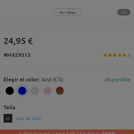
1/9
Ver vídeo
24,95 €
#MX29313
0
Elegir el color
:
Azul (C5)
disponible
Talla
M
Guía de Talla
1 Par cuesta unos 50€ | Código:
1PAR