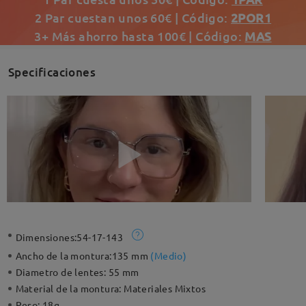
2 Par cuestan unos 60€ | Código:
2POR1
3+ Más ahorro hasta 100€ | Código:
MAS
Specificaciones
Dimensiones:
54-17-143
Ancho de la montura:
135 mm
(
Medio
)
Diametro de lentes:
55 mm
Material de la montura:
Materiales Mixtos
Peso:
18g