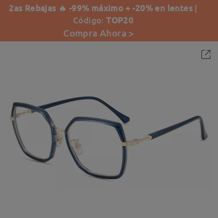
2as Rebajas 🔥 -99% máximo + -20% en lentes
|
Código:
TOP20
Compra Ahora >