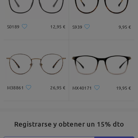
Recomendación de Rostro
S0189
12,95 €
S939
9,95 €
Cuadrada
Redondo
Corazón
Diamante
Ovalado
* Solo Para Referencia
M38861
26,95 €
MX40171
19,95 €
Descripción del Producto
Registrarse y obtener un 15% dto