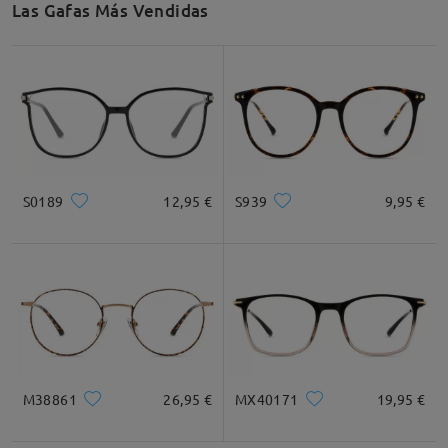
Las Gafas Más Vendidas
Recomendación de Rostro
Cuadrada
Redondo
Corazón
Diamante
Ovalado
S0189
12,95 €
S939
9,95 €
* Solo Para Referencia
Descripción del Producto
M38861
26,95 €
MX40171
19,95 €