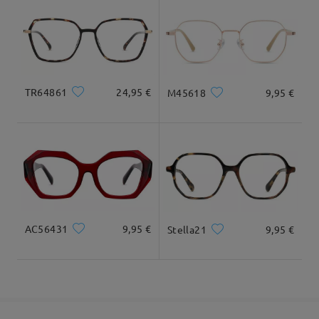
cuadrada y redonda
20cm/7.8plg.
22cm/8.6plg.
Llegado
Dimensiones
TR64861
24,95 €
M45618
9,95 €
Ancho Total
Longitud de Patillas
135mm/ 5.31plg.
143mm/ 5.63plg.
AC56431
9,95 €
Stella21
9,95 €
Ancho de Cristal
Altura de Cristal
Ancho de Puente
54mm/ 2.13plg.
46mm/ 1.81plg.
17mm/ 0.67plg.