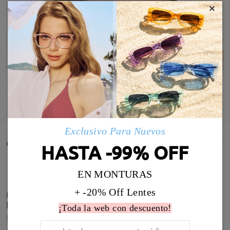
×
MOSTRAR MÁS
Exclusivo Para Nuevos
Comentarios de Clientes(550)
HASTA -99% OFF
EN MONTURAS
+ -20% Off Lentes
Me han encantado!!! Son súper ligeras y más
bonitas de lo que se ven en la página!!
¡Toda la web con descuento!
by
Sonia
on
May 26 , 2026