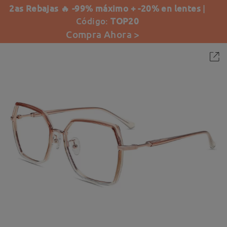
2as Rebajas 🔥 -99% máximo + -20% en lentes
|
Código:
TOP20
Compra Ahora >