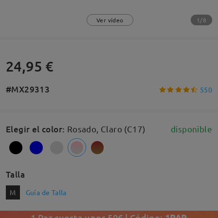
1/8
Ver vídeo
24,95 €
#MX29313
550
Elegir el color
:
Rosado, Claro (C17)
disponible
Talla
M
Guía de Talla
1 Par cuesta unos 50€ | Código:
1PAR