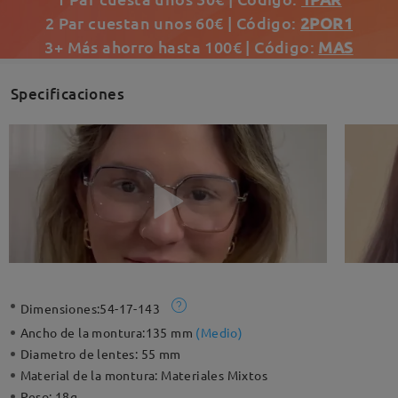
2 Par cuestan unos 60€ | Código:
2POR1
3+ Más ahorro hasta 100€ | Código:
MAS
Specificaciones
Dimensiones:
54-17-143
Ancho de la montura:
135 mm
(
Medio
)
Diametro de lentes:
55 mm
Material de la montura:
Materiales Mixtos
Peso:
18g