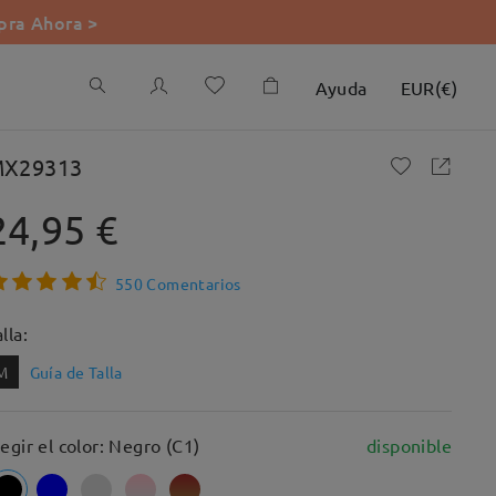
ra Ahora >
Ayuda
EUR
(
€
)
X29313
24,95 €
550 Comentarios
lla:
M
Guía de Talla
legir el color: Negro (C1)
disponible