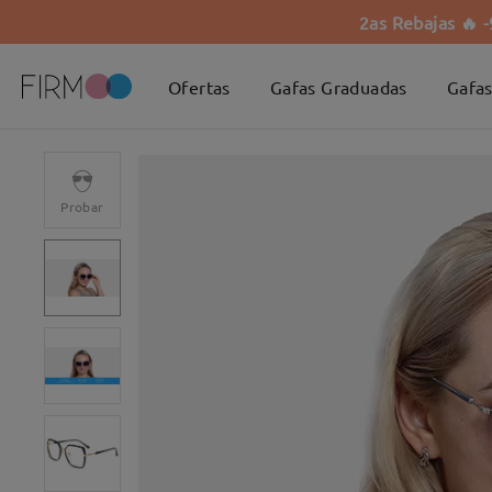
2as Rebajas 🔥 
Ofertas
Gafas Graduadas
Gafas
Probar