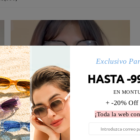
Exclusivo Pa
HASTA -9
EN MONT
+ -20% Off
¡Toda la web con
 la montura:
135 mm
(
Medio
)
Diametro de lentes:
55 mm
e resorte:
No
Material de la montura:
Materi