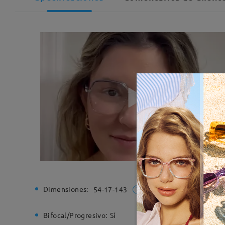
Dimensiones:
Ancho de
54-17-143
Bifocal/Progresivo:
Sí
Bisagra d