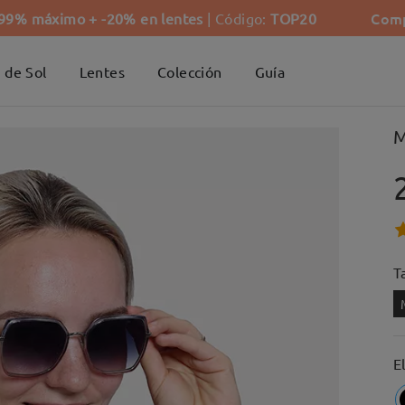
Comp
-99% máximo + -20% en lentes
| Código:
TOP20
 de Sol
Lentes
Colección
Guía
M
Ta
E