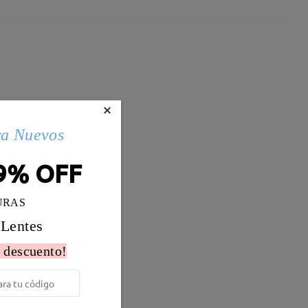
×
ra Nuevos
9% OFF
URAS
 Lentes
 descuento!
Peso:
18g
ales Mixtos