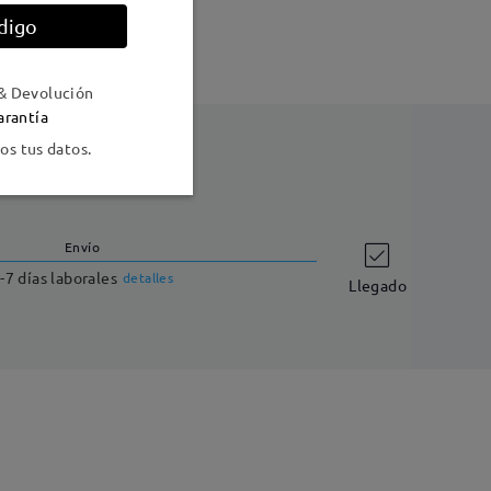
digo
& Devolución
arantía
s tus datos.
Envío
-7 días laborales
detalles
Llegado