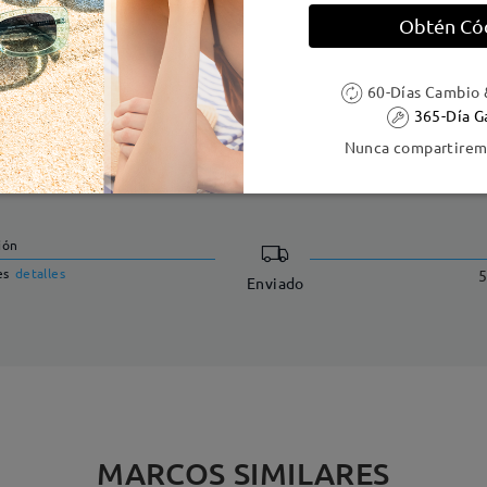
Obtén Có
60-Días Cambio 
365-Día G
Nunca compartiremo
DELIVERY
ión
es
detalles
5
Enviado
MARCOS SIMILARES