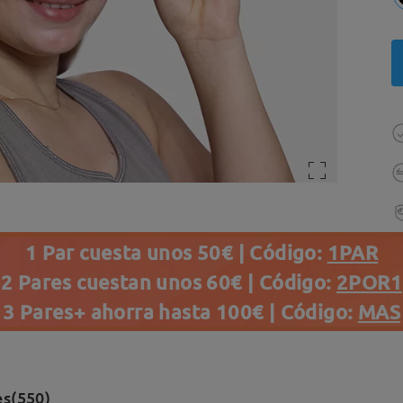
1 Par cuesta unos 50€ | Código:
1PAR
2 Pares cuestan unos 60€ | Código:
2POR1
3 Pares+ ahorra hasta 100€ | Código:
MAS
es(550)