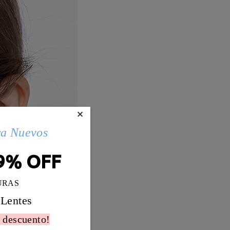
×
ra Nuevos
9% OFF
URAS
 Lentes
 descuento!