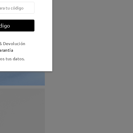
digo
& Devolución
arantía
s tus datos.