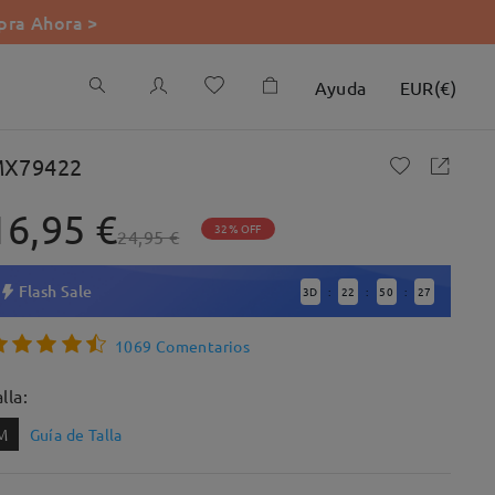
ra Ahora >
Ayuda
EUR
(
€
)
X79422
16,95 €
32% OFF
24,95 €
Flash Sale
3
D
22
50
25
:
:
:
1069 Comentarios
lla:
M
Guía de Talla