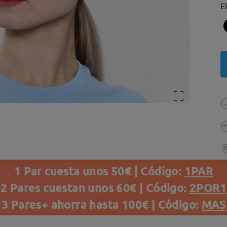
E
1 Par cuesta unos 50€ | Código:
1PAR
2 Pares cuestan unos 60€ | Código:
2POR1
3 Pares+ ahorra hasta 100€ | Código:
MAS