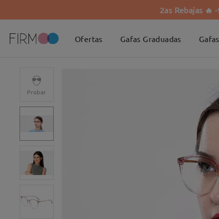
2as Rebajas 🔥 
Ofertas
Gafas Graduadas
Gafas
Probar