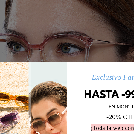
Exclusivo Pa
HASTA -9
EN MONT
+ -20% Off
¡Toda la web con