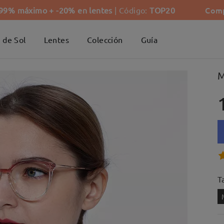
Comp
-99% máximo + -20% en lentes
| Código:
TOP20
 de Sol
Lentes
Colección
Guía
M
Ta