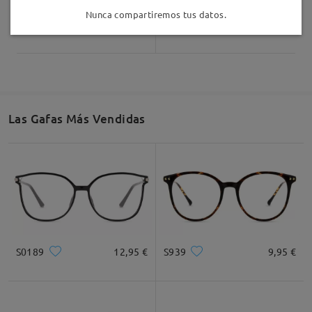
Nunca compartiremos tus datos.
AC18168
12,95 €
TR30466
16,95 €
Las Gafas Más Vendidas
S0189
12,95 €
S939
9,95 €