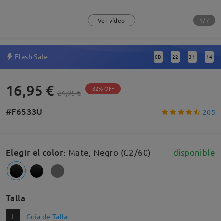
1/7
Ver vídeo
Flash Sale
0
D
22
31
13
:
:
:
16,95 €
32% OFF
24,95 €
#F6533U
205
Elegir el color
:
Mate, Negro (C2/60)
disponible
Talla
L
Guía de Talla