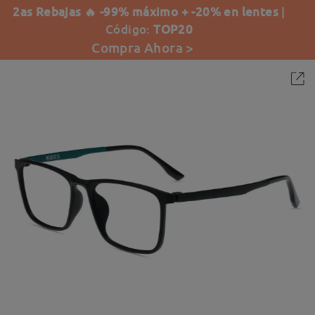
2as Rebajas 🔥 -99% máximo + -20% en lentes
|
Código:
TOP20
Compra Ahora >