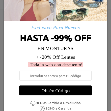
5-7 días laborales
detalles
Enviado
Marcos Similares
Exclusivo Para Nuevos
Envío
HASTA -99% OFF
5-7 días laborales
detalles
EN MONTURAS
Llegado
+ -20% Off Lentes
¡Toda la web con descuento!
LKFS4126R
9,95 €
Cathy001
27,95 €
Obtén Código
60-Días Cambio & Devolución
365-Día Garantía