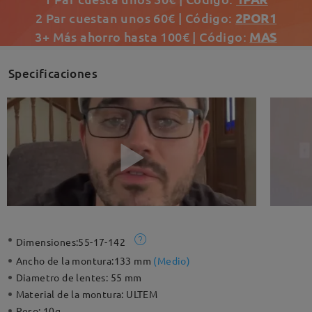
2 Par cuestan unos 60€ | Código:
2POR1
3+ Más ahorro hasta 100€ | Código:
MAS
Specificaciones
Dimensiones:
55-17-142
Ancho de la montura:
133 mm
(
Medio
)
Diametro de lentes:
55 mm
Material de la montura:
ULTEM
Peso:
10g