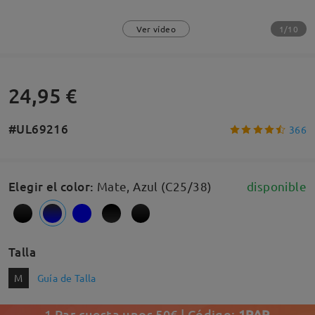
1/10
Ver vídeo
24,95 €
#UL69216
366
Elegir el color
:
Mate, Azul (C25/38)
disponible
Talla
M
Guía de Talla
1 Par cuesta unos 50€ | Código:
1PAR