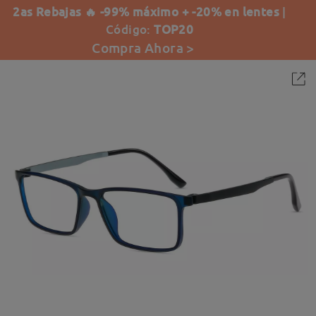
2as Rebajas 🔥 -99% máximo + -20% en lentes
|
Código:
TOP20
Compra Ahora >