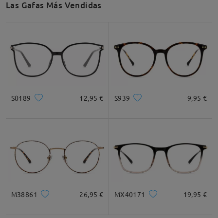
Las Gafas Más Vendidas
Recomendación de Rostro
Cuadrada
Redondo
Corazón
Diamante
Ovalado
S0189
12,95 €
S939
9,95 €
* Solo Para Referencia
Descripción del Producto
M38861
26,95 €
MX40171
19,95 €