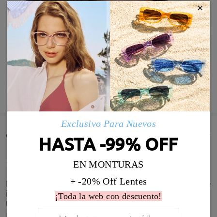
×
MOSTRAR MÁS
Exclusivo Para Nuevos
Comentarios de Clientes(366)
HASTA -99% OFF
EN MONTURAS
+ -20% Off Lentes
Las gafas son más pequeñas que las que pedí, y que
iban en relación a las gafas actuales, tamaño que
¡Toda la web con descuento!
tengo en mi perfil
by
Pablo
on
Jun 18 , 2026